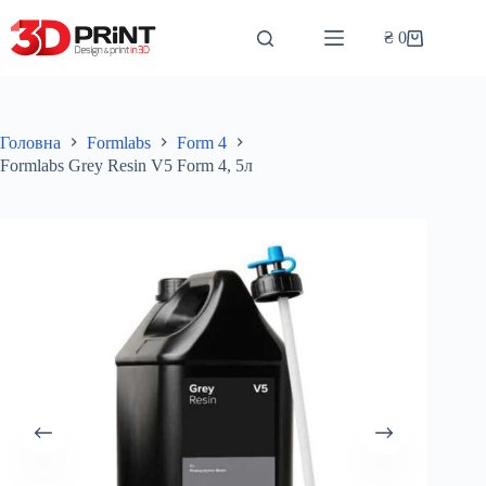
Перейти
до
₴
0
Кошик
вмісту
Головна
Formlabs
Form 4
Formlabs Grey Resin V5 Form 4, 5л