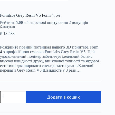
Formlabs Grey Resin V5 Form 4, 5л
Рейтинг
5.00
з 5 на основі опитування
2
покупців
(
2
відгуків)
₴
13 583
Розкрийте повний потенціал вашого 3D принтера Form
4 з професійною смолою Formlabs Grey Resin V5. Цей
удосконалений полімер забезпечує ідеальний баланс
високої швидкості друку, виняткової точності та чудової
естетики для широкого спектра застосувань.Ключові
переваги Grey Resin V5:Швидкість у 3 рази…
Formlabs
Додати в кошик
Grey
Resin
V5
Form
4,