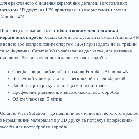
для ефективного очищення керамічних деталей, виготовлених
методом 3D друку на LFS принтерах із використанням смоли
Alumina 4N.
Цей спеціалізований засіб є
обов’язковим для промивки
керамічних виробів
, оскільки контакт деталей із смоли Alumina 4N
з водою або ізопропіловим спиртом (IPA) призводить до їх тріщин
та руйнування. Ceramic Wash забезпечує делікатне, але ретельне
очищення без ризику пошкодження готових виробів.
Спеціально розроблений для смоли Formlabs Alumina 4N
Безпечний у використанні – негорючий та нешкідливий
Запобігає розтріскуванню керамічних деталей
Професійне рішення для високоякісної постобробки
Об’єм упаковки: 5 літрів
Ceramic Wash Solution – це надійний помічник для всіх, хто працює
з керамічними матеріалами у 3D друку та потребує професійних
засобів для постобробки виробів.