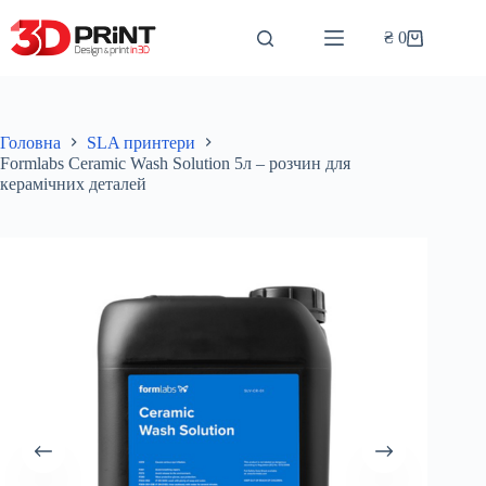
Перейти
до
₴
0
Кошик
вмісту
Головна
SLA принтери
Formlabs Ceramic Wash Solution 5л – розчин для
керамічних деталей