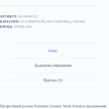
5л
-
розчин
для
АРТИКУЛ:
00-00000222
керамічних
КАТЕГОРІЇ:
SLA ПРИНТЕРИ
,
ПОСТОБРОБКА
,
СМОЛИ
деталей
БРЕНД:
FORMLABS
кількість
Опис
Додаткова інформація
Відгуки (3)
Професійний розчин Formlabs Ceramic Wash Solution призначений