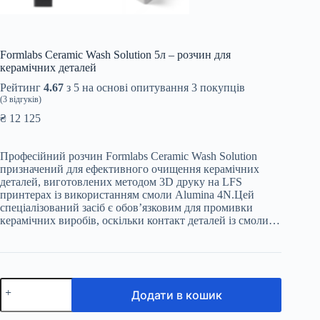
Formlabs Ceramic Wash Solution 5л – розчин для
керамічних деталей
Рейтинг
4.67
з 5 на основі опитування
3
покупців
(
3
відгуків)
₴
12 125
Професійний розчин Formlabs Ceramic Wash Solution
призначений для ефективного очищення керамічних
деталей, виготовлених методом 3D друку на LFS
принтерах із використанням смоли Alumina 4N.Цей
спеціалізований засіб є обов’язковим для промивки
керамічних виробів, оскільки контакт деталей із смоли…
Formlabs
Додати в кошик
Ceramic
Wash
Solution