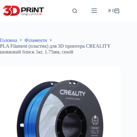
Перейти
до
₴
0
Кошик
вмісту
Головна
Філаменти
PLA Filament (пластик) для 3D принтера CREALITY
шовковий блиск 1кг, 1.75мм, синій