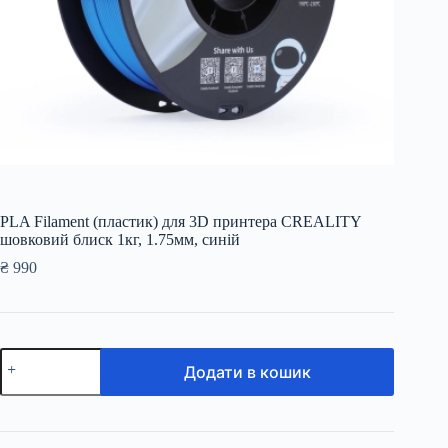
PLA Filament (пластик) для 3D принтера CREALITY
шовковий блиск 1кг, 1.75мм, синій
₴
990
PLA
Додати в кошик
Filament
(пластик)
для
3D
принтера