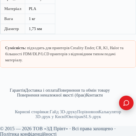
Матеріал
PLA
Вага
1 кг
Діаметр
1,75 мм
Сумісність:
підходить для принтерів Creality Ender, CR, K1, Halot та
більшості FDM/DLP/LCD принтерів з відповідним типом подачі
матеріалу.
Гарантія
Доставка і оплата
Повернення та обмін товару
Повернення неналежної якості (брак)
Контакти
Корисні сторінки:
Гайд 3D-друку
Порівняння
Калькулятор
3D-друк у Києві
Ювелірам
SLS-друк
© 2015 — 2026 ТОВ «3Д Прінт» · Всі права захищено ·
Політика конфіденційності