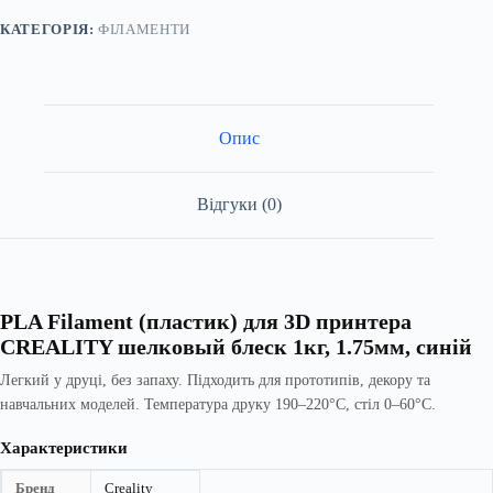
CREALITY
шовковий
КАТЕГОРІЯ:
ФІЛАМЕНТИ
блиск
1кг,
1.75мм,
синій
кількість
Опис
Відгуки (0)
PLA Filament (пластик) для 3D принтера
CREALITY шелковый блеск 1кг, 1.75мм, синій
Легкий у друці, без запаху. Підходить для прототипів, декору та
навчальних моделей. Температура друку 190–220°C, стіл 0–60°C.
Характеристики
Бренд
Creality