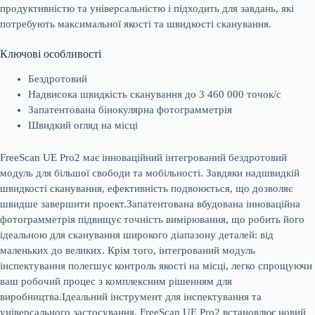
продуктивністю та універсальністю і підходить для завдань, які
потребують максимальної якості та швидкості сканування.
Ключові особливості
Бездротовий
Надвисока швидкість сканування до 3 460 000 точок/с
Запатентована бінокулярна фотограмметрія
Швидкий огляд на місці
FreeScan UE Pro2 має інноваційний інтегрований бездротовий
модуль для більшої свободи та мобільності. Завдяки надшвидкій
швидкості сканування, ефективність подвоюється, що дозволяє
швидше завершити проект.Запатентована вбудована інноваційна
фотограмметрія підвищує точність вимірювання, що робить його
ідеальною для сканування широкого діапазону деталей: від
маленьких до великих. Крім того, інтегрований модуль
інспектування полегшує контроль якості на місці, легко спрощуючи
ваш робочий процес з комплексним рішенням для
виробництва.Ідеальний інструмент для інспектування та
універсального застосування, FreeScan UE Pro2 встановлює новий