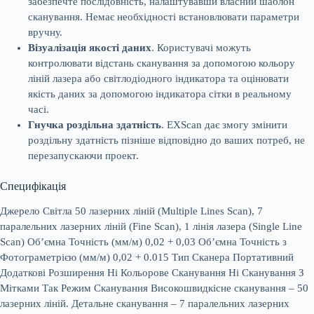
забезпечте послідовність, налаштувавши власний шаблон
сканування. Немає необхідності встановлювати параметри
вручну.
Візуалізація якості даних
. Користувачі можуть
контролювати відстань сканування за допомогою кольору
ліній лазера або світлодіодного індикатора та оцінювати
якість даних за допомогою індикатора сітки в реальному
часі.
Гнучка роздільна здатність
. EXScan дає змогу змінити
роздільну здатність пізніше відповідно до ваших потреб, не
перезапускаючи проект.
Специфікація
Джерело Світла 50 лазерних ліній (Multiple Lines Scan), 7
паралельних лазерних ліній (Fine Scan), 1 лінія лазера (Single Line
Scan) Об’ємна Точність (мм/м) 0,02 + 0,03 Об’ємна Точність з
Фотограметрією (мм/м) 0,02 + 0.015 Тип Сканера Портативний
Додаткові Розширення Ні Кольорове Сканування Ні Сканування З
Мітками Так Режим Сканування Високошвидкісне сканування – 50
лазерних ліній. Детальне сканування – 7 паралельних лазерних