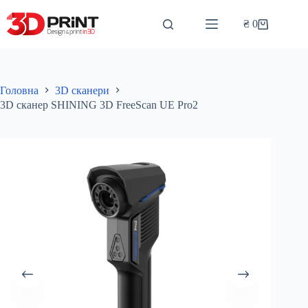
Перейти
до
₴
0
Кошик
вмісту
Головна
3D сканери
3D сканер SHINING 3D FreeScan UE Pro2