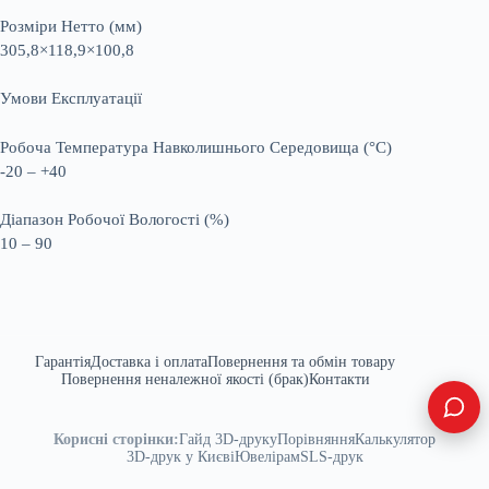
Розміри Нетто (мм)
305,8×118,9×100,8
Умови Експлуатації
Робоча Температура Навколишнього Середовища (°C)
-20 – +40
Діапазон Робочої Вологості (%)
10 – 90
Гарантія
Доставка і оплата
Повернення та обмін товару
Повернення неналежної якості (брак)
Контакти
Корисні сторінки:
Гайд 3D-друку
Порівняння
Калькулятор
3D-друк у Києві
Ювелірам
SLS-друк