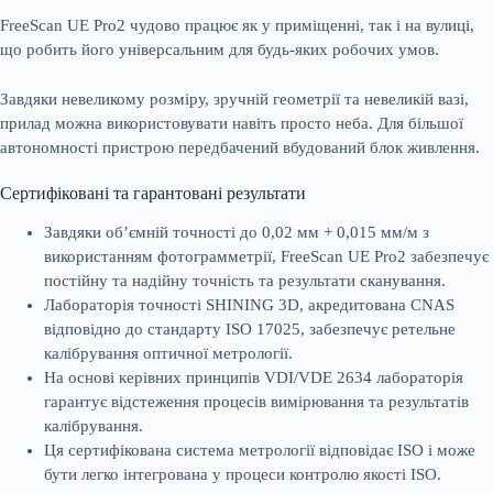
FreeScan UE Pro2 чудово працює як у приміщенні, так і на вулиці,
що робить його універсальним для будь-яких робочих умов.
Завдяки невеликому розміру, зручній геометрії та невеликій вазі,
прилад можна використовувати навіть просто неба. Для більшої
автономності пристрою передбачений вбудований блок живлення.
Сертифіковані та гарантовані результати
Завдяки об’ємній точності до 0,02 мм + 0,015 мм/м з
використанням фотограмметрії, FreeScan UE Pro2 забезпечує
постійну та надійну точність та результати сканування.
Лабораторія точності SHINING 3D, акредитована CNAS
відповідно до стандарту ISO 17025, забезпечує ретельне
калібрування оптичної метрології.
На основі керівних принципів VDI/VDE 2634 лабораторія
гарантує відстеження процесів вимірювання та результатів
калібрування.
Ця сертифікована система метрології відповідає ISO і може
бути легко інтегрована у процеси контролю якості ISO.