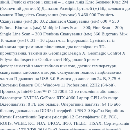
ліній. Глибокі отвори і кишені – 1 одна лінія Клас Безпеки Клас 2M
(безпечний для очей) Діапазон Розмірів Деталей (м) Від великого до
малого Швидкість Сканування (точок/с) 3 460 000 Точність
Сканування (мм) До 0,02 Діапазон Сканування (мм) 600 × 550
Робоча Відстань (мм) Multiple Lines Scan – 300; Fine Scan – 200;
Single Line Scan – 300 Глибина Сканування (мм) 360 Відстань Між
Точками (мм) 0,01 – 10 Додаткова Інформація Сумісність із
кількома програмними рішеннями для перевірки та 3D-
проектування, такими як Geomagic Design X, Geomagic Control X,
Polyworks Inspector Особливості Вбудований режим
фотограмметрії з масштабною шкалою, датчик температури,
сканування глибоких отворів, сканування темних і відбиваючих
частин Підключення USB 3.0 Вимоги до живлення 24 В, 3,75 А
Системні Вимоги ОС: Windows 11 Professional 22H2 (64-bit).
Процесор: Intel® Core™ i7-13700H 13-го покоління або вище.
Відеокарта: NVIDIA GeForce RTX 4060 Laptop GPU або вище.
Відеопам’ять: 8 ГБ або більше. Оперативна пам’ять: 64 ГБ або
більше, двоканальна DDR5; Інтерфейс USB 3.0 Країна Виробник
Китай Гарантійний Термін (місяців) 12 Сертифікати CE, FCC,
ROHS, WEEE, KC, FDA, UKCA, IP50, TELEC, TISAX. Сертифікація
точності: VDl/VDE 2634 Part3 (сертифіковано в сертифікованій