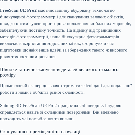
FreeScan UE Pro2
має інноваційну вбудовану технологію
бінокулярної фотограмметрії для сканування великих об’єктів,
швидко оптимізуючи просторове положення глобальних маркерів,
забезпечуючи постійну точність. На відміну від традиційних
методів фотограмметрії, наша бінокулярна фотограмметрія
виключає використання кодованих міток, скорочуючи час
підготовки щонайменше вдвічі за збереження такого ж високого
рівня точності вимірювання.
Швидке та точне сканування деталей великого та малого
розміру
Промисловий сканер дозволяє отримати якісні дані для подальшої
роботи з ними з об’єктів різної складності.
Shining 3D FreeScan UE Pro2 працює вдвічі швидше, і чудово
справляється навіть зі складними поверхнями. Він впевнено
проходить усі поглиблення та вигини.
Сканування в приміщенні та на вулиці