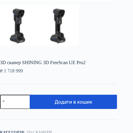
3D сканер SHINING 3D FreeScan UE Pro2
₴
1 718 999
3D
Додати в кошик
сканер
SHINING
3D
FreeScan
UE
Pro2
кількість
КАТЕГОРІЯ:
3D СКАНЕРИ