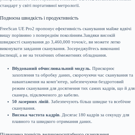
стандарт у світі портативної метрології.
Подвоєна швидкість і продуктивність
FreeScan UE Pro2 пропонує ефективність сканування майже вдвічі
вищу порівняно з попереднім поколінням.Завдяки високій
швидкості сканування до 3,460,000 точок/с, ви можете легко
виконувати завдання сканування. Зосереджуйтесь виконанні
інспекції, а не на технічних обмежегннях обладнання.
Вбудований обчислювальний модуль
. Прискорює
захоплення та обробку даних, скорочуючи час сканування та
навантаження на комп’ютер, забезпечуючи бездротовий
режим сканування для досягнення тих самих кадрів, що й для
сканера, підключеного до кабелю.
50 лазерних ліній
. Забезпечують більш швидке та всебічне
сканування.
Висока частота кадрів
. Досягає 180 кадрів за секунду для
плавного та швидкого отримання даних.
Підвищена точність великомасштабного сканування