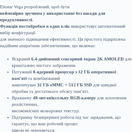
Einstar Vega розроблений, щоб бути
неймовірно зручним у використанні без шкоди для
продуктивності
.
Функція постобробки в один клік
використовує автоматичний
вибір конфігурації
для значного підвищення ефективності. Ця простота підкріплена
надійним апаратним забезпеченням, що включає:
Яскравий
6.4-дюймовий сенсорний екран 2K AMOLED
для
кришталево чистого зображення.
Потужний
8-ядерний процесор з 32 ГБ оперативної
пам’яті
та комбінований
накопичувач
32 ГБ eMMC + 512 ГБ SSD
для швидкої
обробки та достатнього обсягу пам’яті.
Вражаючу
48-мегапіксельну RGB-камеру
для захоплення
реалістичних,
високоякісних кольорових текстур.
Підтримку безперервної роботи під час заряджання, що
гарантує, що ваш робочий процес
ніколи не перерветься.