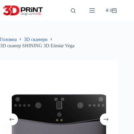
Перейти
до
₴
0
Кошик
вмісту
Головна
3D сканери
3D сканер SHINING 3D Einstar Vega