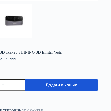
3D сканер SHINING 3D Einstar Vega
₴
121 999
3D
Додати в кошик
сканер
SHINING
3D
Einstar
Vega
кількість
КАТЕГОРІЯ:
3D СКАНЕРИ