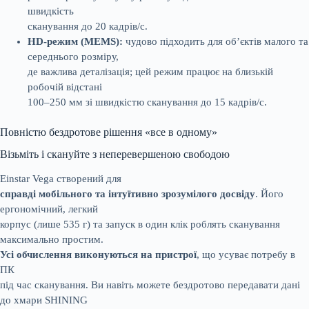
швидкість
сканування до 20 кадрів/с.
HD-режим (MEMS):
чудово підходить для об’єктів малого та
середнього розміру,
де важлива деталізація; цей режим працює на близькій
робочій відстані
100–250 мм зі швидкістю сканування до 15 кадрів/с.
Повністю бездротове рішення «все в одному»
Візьміть і скануйте з неперевершеною свободою
Einstar Vega створений для
справді мобільного та інтуїтивно зрозумілого досвіду
. Його
ергономічний, легкий
корпус (лише 535 г) та запуск в один клік роблять сканування
максимально простим.
Усі обчислення виконуються на пристрої
, що усуває потребу в
ПК
під час сканування. Ви навіть можете бездротово передавати дані
до хмари SHINING