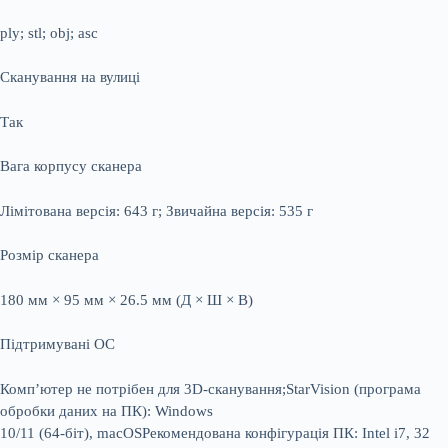
ply; stl; obj; asc
Сканування на вулиці
Так
Вага корпусу сканера
Лімітована версія: 643 г; Звичайна версія: 535 г
Розмір сканера
180 мм × 95 мм × 26.5 мм (Д × Ш × В)
Підтримувані ОС
Комп’ютер не потрібен для 3D-сканування;StarVision (програма
обробки даних на ПК): Windows
10/11 (64-біт), macOSРекомендована конфігурація ПК: Intel i7, 32