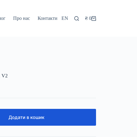
лог
Про нас
Контакти
EN
₴
0
Кошик
X V2
Додати в кошик