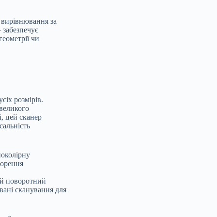
 вирівнювання за
 забезпечує
геометрії чи
сіх розмірів.
евеликого
, цей сканер
сальність
ноколірну
ворення
ий поворотний
овані сканування для