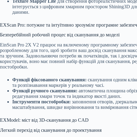
Texture Mapper Lite
для створення фотореалістичних моде
інтегрується з цифровим хмарним простором Shining3D дл
даними.
EXScan Pro: потужне та інтуїтивно зрозуміле програмне забезпе
Безперебійний робочий процес від сканування до моделі
EinScan Pro 2X V2 працює на включеному програмному забезпеч
розробленому для того, щоб зробити ваш досвід сканування ма
та зручним. Задовольняючи потреби як початківців, так і досвід
користувачів, воно має повний набір функцій для сканування, р
постобробки.
Функції фіксованого сканування:
сканування одним кліко
та розпізнавання маркерів у реальному часі.
Функції ручного сканування:
автоматична площина обріз
редагування хмари точок та індикатор якості даних.
Інструменти постобробки:
заповнення отворів, дзеркальн
масштабування, швидке вирівнювання та вимірювання сітк
EXModel: міст від 3D-сканування до CAD
Легкий перехід від сканування до проектування