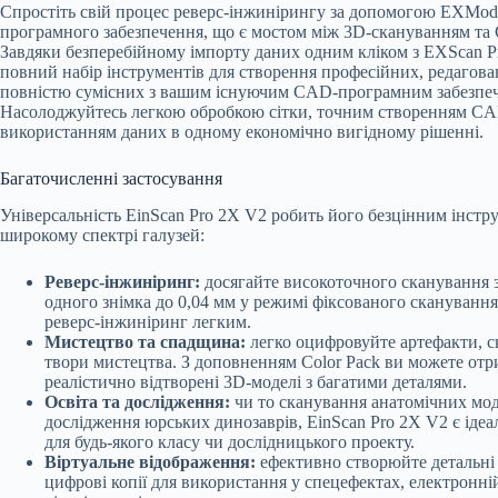
Спростіть свій процес реверс-інжинірингу за допомогою EXMod
програмного забезпечення, що є мостом між 3D-скануванням т
Завдяки безперебійному імпорту даних одним кліком з EXScan P
повний набір інструментів для створення професійних, редаго
повністю сумісних з вашим існуючим CAD-програмним забезпе
Насолоджуйтесь легкою обробкою сітки, точним створенням C
використанням даних в одному економічно вигідному рішенні.
Багаточисленні застосування
Універсальність EinScan Pro 2X V2 робить його безцінним інстр
широкому спектрі галузей:
Реверс-інжиніринг:
досягайте високоточного сканування 
одного знімка до 0,04 мм у режимі фіксованого сканування
реверс-інжиніринг легким.
Мистецтво та спадщина:
легко оцифровуйте артефакти, с
твори мистецтва. З доповненням Color Pack ви можете отр
реалістично відтворені 3D-моделі з багатими деталями.
Освіта та дослідження:
чи то сканування анатомічних мод
дослідження юрських динозаврів, EinScan Pro 2X V2 є іде
для будь-якого класу чи дослідницького проекту.
Віртуальне відображення:
ефективно створюйте детальні 
цифрові копії для використання у спецефектах, електронній