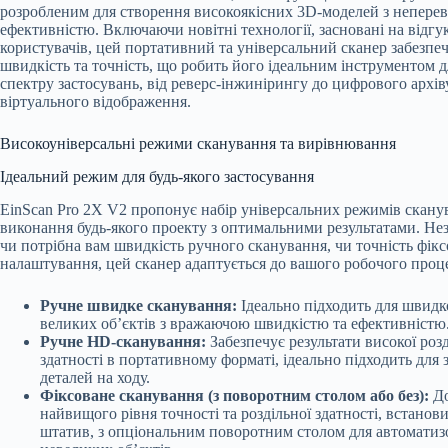
розробленим для створення високоякісних 3D-моделей з непер
ефективністю. Включаючи новітні технології, засновані на відгу
користувачів, цей портативний та універсальний сканер забезпе
швидкість та точність, що робить його ідеальним інструментом 
спектру застосувань, від реверс-інжинірингу до цифрового архів
віртуального відображення.
Високоуніверсальні режими сканування та вирівнювання
Ідеальний режим для будь-якого застосування
EinScan Pro 2X V2 пропонує набір універсальних режимів скану
виконання будь-якого проекту з оптимальними результатами. Нез
чи потрібна вам швидкість ручного сканування, чи точність фік
налаштування, цей сканер адаптується до вашого робочого проце
Ручне швидке сканування:
Ідеально підходить для швидк
великих об’єктів з вражаючою швидкістю та ефективністю
Ручне HD-сканування:
Забезпечує результати високої розд
здатності в портативному форматі, ідеально підходить для
деталей на ходу.
Фіксоване сканування (з поворотним столом або без):
До
найвищого рівня точності та роздільної здатності, встанов
штатив, з опціональним поворотним столом для автоматиз