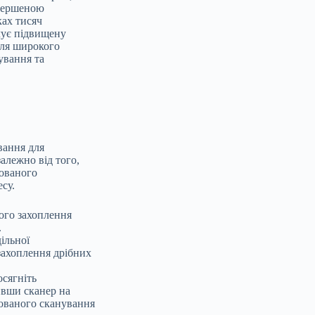
евершеною
ках тисяч
чує підвищену
для широкого
ування та
вання для
алежно від того,
сованого
су.
ого захоплення
.
ільної
 захоплення дрібних
сягніть
ивши сканер на
ованого сканування