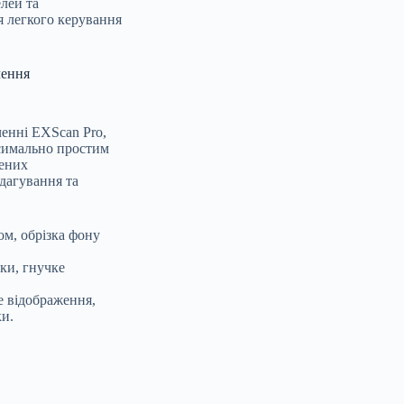
лей та
я легкого керування
чення
енні EXScan Pro,
ксимально простим
чених
едагування та
м, обрізка фону
ки, гнучке
е відображення,
и.