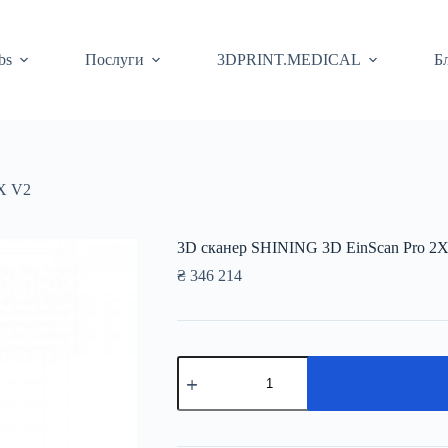
bs
Послуги
3DPRINT.MEDICAL
Б
X V2
3D сканер SHINING 3D EinScan Pro 2
₴
346 214
3D
сканер
SHINING
3D
EinScan