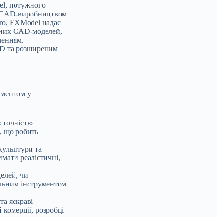
el, потужного
а CAD-виробництвом.
ro, EXModel надає
ваних CAD-моделей,
ченням.
AD та розширеним
ументом у
з точністю
, що робить
кульптури та
имати реалістичні,
елей, чи
альним інструментом
та яскраві
 комерції, розробці