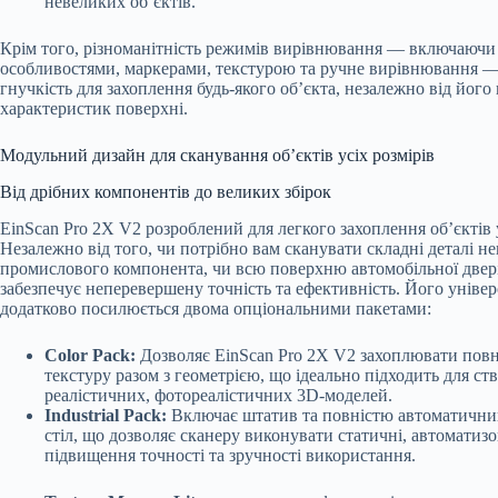
невеликих об’єктів.
Крім того, різноманітність режимів вирівнювання — включаючи
особливостями, маркерами, текстурою та ручне вирівнювання —
гнучкість для захоплення будь-якого об’єкта, незалежно від його 
характеристик поверхні.
Модульний дизайн для сканування об’єктів усіх розмірів
Від дрібних компонентів до великих збірок
EinScan Pro 2X V2 розроблений для легкого захоплення об’єктів у
Незалежно від того, чи потрібно вам сканувати складні деталі н
промислового компонента, чи всю поверхню автомобільної двері
забезпечує неперевершену точність та ефективність. Його універ
додатково посилюється двома опціональними пакетами:
Color Pack:
Дозволяє EinScan Pro 2X V2 захоплювати пов
текстуру разом з геометрією, що ідеально підходить для ст
реалістичних, фотореалістичних 3D-моделей.
Industrial Pack:
Включає штатив та повністю автоматичн
стіл, що дозволяє сканеру виконувати статичні, автоматиз
підвищення точності та зручності використання.