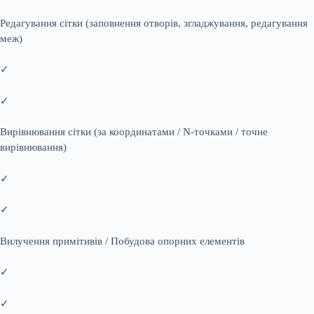
Редагування сітки (заповнення отворів, згладжування, редагування
меж)
✓
✓
Вирівнювання сітки (за координатами / N-точками / точне
вирівнювання)
✓
✓
Вилучення примітивів / Побудова опорних елементів
✓
✓