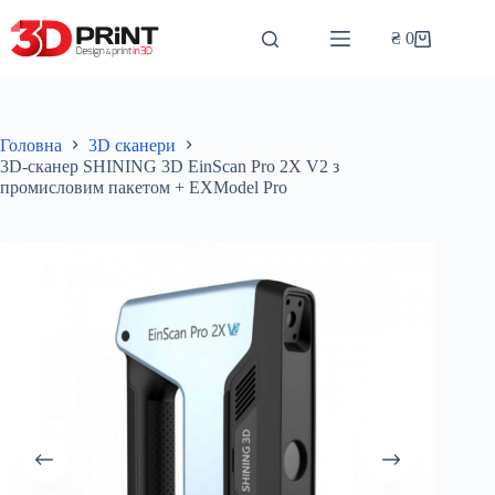
Перейти
до
₴
0
Кошик
вмісту
Головна
3D сканери
3D-сканер SHINING 3D EinScan Pro 2X V2 з
промисловим пакетом + EXModel Pro