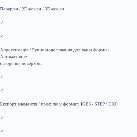
Перерізи / 2D-ескізи / 3D-ескізи
✓
✓
Апроксимація / Ручне моделювання довільної форми /
Автоматичне
створення поверхонь
✓
✓
Експорт елементів / профілю у форматі IGES / STEP / DXF
✓
✓