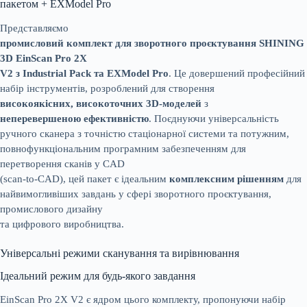
пакетом + EXModel Pro
Представляємо
промисловий комплект для зворотного проєктування SHINING
3D EinScan Pro 2X
V2 з Industrial Pack та EXModel Pro
. Це довершений професійний
набір інструментів, розроблений для створення
високоякісних, високоточних 3D-моделей
з
неперевершеною ефективністю
. Поєднуючи універсальність
ручного сканера з точністю стаціонарної системи та потужним,
повнофункціональним програмним забезпеченням для
перетворення сканів у CAD
(scan-to-CAD), цей пакет є ідеальним
комплексним рішенням
для
найвимогливіших завдань у сфері зворотного проєктування,
промислового дизайну
та цифрового виробництва.
Універсальні режими сканування та вирівнювання
Ідеальний режим для будь-якого завдання
EinScan Pro 2X V2 є ядром цього комплекту, пропонуючи набір