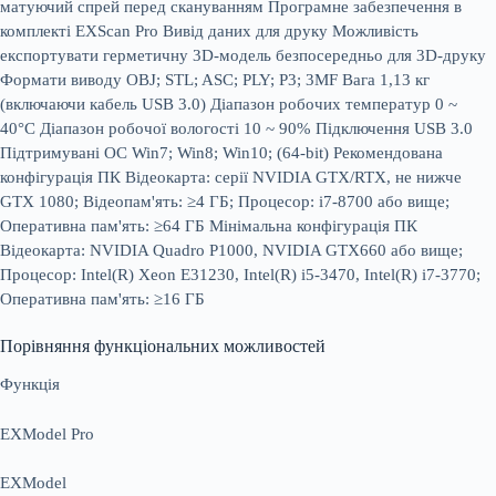
матуючий спрей перед скануванням Програмне забезпечення в
комплекті EXScan Pro Вивід даних для друку Можливість
експортувати герметичну 3D-модель безпосередньо для 3D-друку
Формати виводу OBJ; STL; ASC; PLY; P3; 3MF Вага 1,13 кг
(включаючи кабель USB 3.0) Діапазон робочих температур 0 ~
40°C Діапазон робочої вологості 10 ~ 90% Підключення USB 3.0
Підтримувані ОС Win7; Win8; Win10; (64-bit) Рекомендована
конфігурація ПК Відеокарта: серії NVIDIA GTX/RTX, не нижче
GTX 1080; Відеопам'ять: ≥4 ГБ; Процесор: i7-8700 або вище;
Оперативна пам'ять: ≥64 ГБ Мінімальна конфігурація ПК
Відеокарта: NVIDIA Quadro P1000, NVIDIA GTX660 або вище;
Процесор: Intel(R) Xeon E31230, Intel(R) i5-3470, Intel(R) i7-3770;
Оперативна пам'ять: ≥16 ГБ
Порівняння функціональних можливостей
Функція
EXModel Pro
EXModel