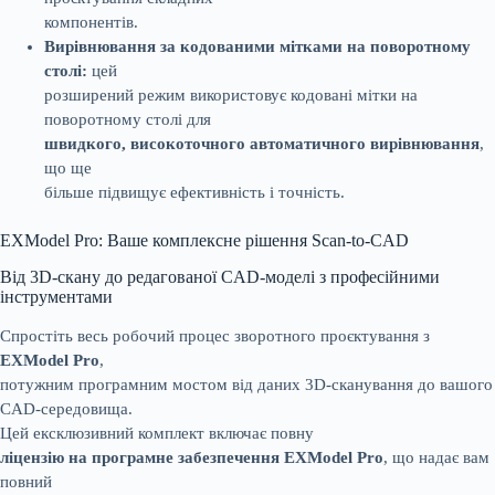
компонентів.
Вирівнювання за кодованими мітками на поворотному
столі:
цей
розширений режим використовує кодовані мітки на
поворотному столі для
швидкого, високоточного автоматичного вирівнювання
,
що ще
більше підвищує ефективність і точність.
EXModel Pro: Ваше комплексне рішення Scan-to-CAD
Від 3D-скану до редагованої CAD-моделі з професійними
інструментами
Спростіть весь робочий процес зворотного проєктування з
EXModel Pro
,
потужним програмним мостом від даних 3D-сканування до вашого
CAD-середовища.
Цей ексклюзивний комплект включає повну
ліцензію на програмне забезпечення EXModel Pro
, що надає вам
повний