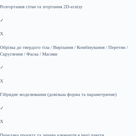
Розгортання сітки та згортання 2D-ескізу
✓
X
Обрізка до твердого тіла / Вирізання / Комбінування / Перетин /
Скруглення / Фаска / Масиви
✓
X
Гібридне моделювання (довільна форма та параметричне)
✓
X
Передача проєкту та дерева елементів в інші пакети