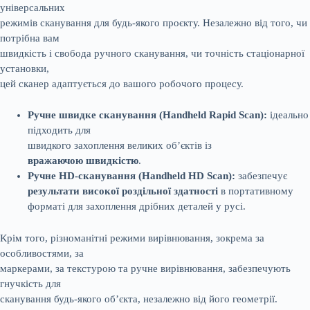
універсальних
режимів сканування для будь-якого проєкту. Незалежно від того, чи
потрібна вам
швидкість і свобода ручного сканування, чи точність стаціонарної
установки,
цей сканер адаптується до вашого робочого процесу.
Ручне швидке сканування (Handheld Rapid Scan):
ідеально
підходить для
швидкого захоплення великих об’єктів із
вражаючою швидкістю
.
Ручне HD-сканування (Handheld HD Scan):
забезпечує
результати високої роздільної здатності
в портативному
форматі для захоплення дрібних деталей у русі.
Крім того, різноманітні режими вирівнювання, зокрема за
особливостями, за
маркерами, за текстурою та ручне вирівнювання, забезпечують
гнучкість для
сканування будь-якого об’єкта, незалежно від його геометрії.