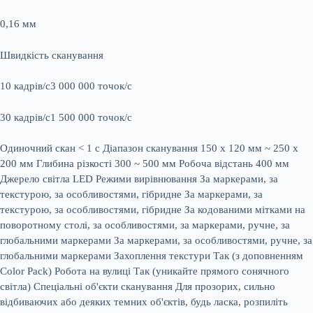
0,16 мм
Швидкість сканування
10 кадрів/с3 000 000 точок/с
30 кадрів/с1 500 000 точок/с
Одиночний скан < 1 с Діапазон сканування 150 x 120 мм ~ 250 x
200 мм Глибина різкості 300 ~ 500 мм Робоча відстань 400 мм
Джерело світла LED Режими вирівнювання За маркерами, за
текстурою, за особливостями, гібридне За маркерами, за
текстурою, за особливостями, гібридне За кодованими мітками на
поворотному столі, за особливостями, за маркерами, ручне, за
глобальними маркерами За маркерами, за особливостями, ручне, за
глобальними маркерами Захоплення текстури Так (з доповненням
Color Pack) Робота на вулиці Так (уникайте прямого сонячного
світла) Спеціальні об'єкти сканування Для прозорих, сильно
відбиваючих або деяких темних об'єктів, будь ласка, розпиліть