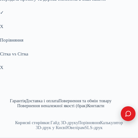
✓
X
Порівняння
Сітка vs Сітка
X
Гарантія
Доставка і оплата
Повернення та обмін товару
Повернення неналежної якості (брак)
Контакти
Корисні сторінки:
Гайд 3D-друку
Порівняння
Калькулятор
3D-друк у Києві
Ювелірам
SLS-друк