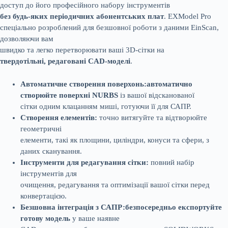
доступ до його професійного набору інструментів
без будь-яких періодичних абонентських плат
. EXModel Pro
спеціально розроблений для безшовної роботи з даними EinScan,
дозволяючи вам
швидко та легко перетворювати ваші 3D-сітки на
твердотільні, редаговані CAD-моделі
.
Автоматичне створення поверхонь:
автоматично
створюйте поверхні NURBS
із вашої відсканованої
сітки одним клацанням миші, готуючи її для САПР.
Створення елементів:
точно витягуйте та відтворюйте
геометричні
елементи, такі як площини, циліндри, конуси та сфери, з
даних сканування.
Інструменти для редагування сітки:
повний набір
інструментів для
очищення, редагування та оптимізації вашої сітки перед
конвертацією.
Безшовна інтеграція з САПР:
безпосередньо експортуйте
готову модель
у ваше наявне