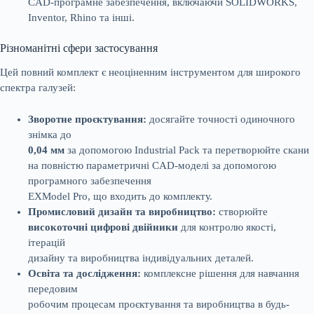
CAD-програмне забезпечення, включаючи SOLIDWORKS,
Inventor, Rhino та інші.
Різноманітні сфери застосування
Цей повний комплект є неоціненним інструментом для широкого
спектра галузей:
Зворотне проєктування:
досягайте точності одиночного
знімка до
0,04 мм
за допомогою Industrial Pack та перетворюйте скани
на повністю параметричні CAD-моделі за допомогою
програмного забезпечення
EXModel Pro, що входить до комплекту.
Промисловий дизайн та виробництво:
створюйте
високоточні цифрові двійники
для контролю якості,
ітерацій
дизайну та виробництва індивідуальних деталей.
Освіта та дослідження:
комплексне рішення для навчання
передовим
робочим процесам проєктування та виробництва в будь-