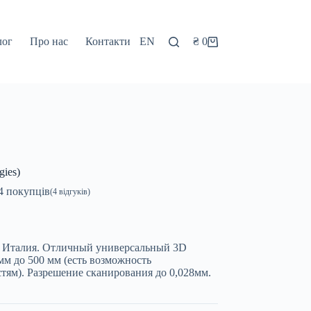
лог
Про нас
Контакти
EN
₴
0
Кошик
gies)
4
покупців
(
4
відгуків)
во Италия. Отличный универсальный 3D
мм до 500 мм (есть возможность
тям). Разрешение сканирования до 0,028мм.