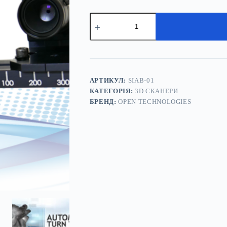
3D
сканер
Scan
in
a
Box
(Open
Technologies)
АРТИКУЛ:
SIAB-01
кількість
КАТЕГОРІЯ:
3D СКАНЕРИ
БРЕНД:
OPEN TECHNOLOGIES