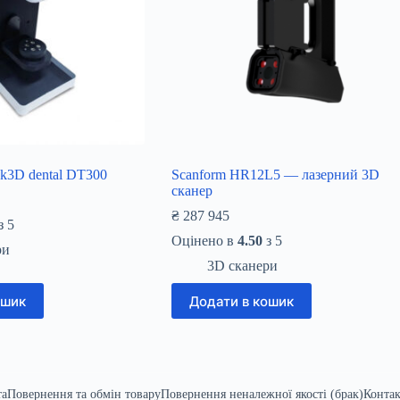
k3D dental DT300
Scanform HR12L5 — лазерний 3D
сканер
₴
287 945
з 5
Оцінено в
4.50
з 5
ри
3D сканери
ошик
Додати в кошик
та
Повернення та обмін товару
Повернення неналежної якості (брак)
Конта