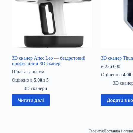
3D сканер Artec Leo — бездротовий
3D сканер Thun
професійний 3D сканер
₴
236 000
Ціна за запитом
Оцінено в
4.00
Оцінено в
5.00
з 5
3D скане
3D сканери
Читати далі
Додати в к
Гарантія
Доставка і опла