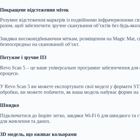
Покращене відстеження міток
Розумне відстеження маркерів із подвійними інфрачервоними світ
разом, щоб забезпечити зручне сканування об’єктів без будь-яки
Завдяки високовідбиваючим міткам, розміщеним на Magic Mat, с
безпосередньо на сканований об’єкт.
Потужне і зручне ПЗ
Revo Scan 5 – це ваше універсальне програмне забезпечення для 
процеси.
У Revo Scan 5 ви можете експортувати свої моделі у формати ST
обробки, ви можете побачити, як ваша модель набуває форми на 
Швидко
Підключитися до Inspire легко, завдяки Wi-Fi 6 для швидкого та
для живлення та даних.
3D модель, що оживає кольорами