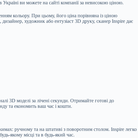
 Україні ви можете на сайті компанії за невисокою ціною.
ренням кольору. При цьому, його ціна порівняна із ціною
дизайнер, художник або ентузіаст 3D друку, сканер Inspire дає
налі 3D моделі за лічені секунди. Отримайте готові до
унду та економить ваш час і кошти.
имах: ручному та на штативі з поворотним столом. Inspire легко
дь-якому місці та в будь-який час.