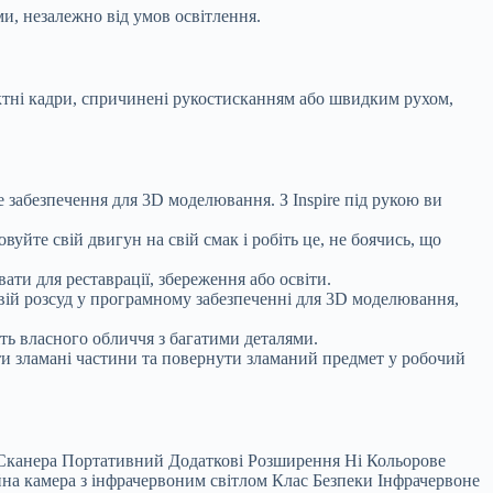
и, незалежно від умов освітлення.
ктні кадри, спричинені рукостисканням або швидким рухом,
забезпечення для 3D моделювання. З Inspire під рукою ви
вуйте свій двигун на свій смак і робіть це, не боячись, що
ати для реставрації, збереження або освіти.
а свій розсуд у програмному забезпеченні для 3D моделювання,
іть власного обличчя з багатими деталями.
и зламані частини та повернути зламаний предмет у робочий
ип Сканера Портативний Додаткові Розширення Ні Кольорове
а камера з інфрачервоним світлом Клас Безпеки Інфрачервоне