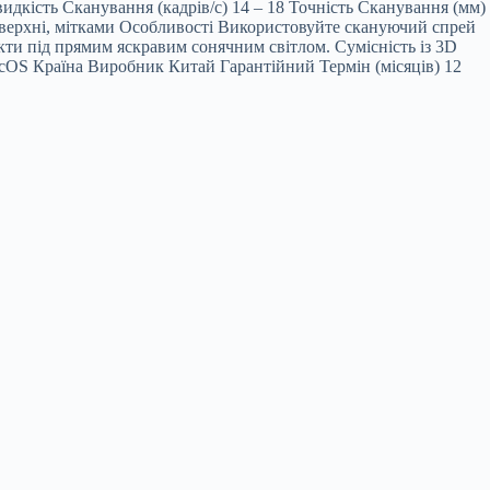
видкість Сканування (кадрів/с) 14 – 18 Точність Сканування (мм)
верхні, мітками Особливості Використовуйте скануючий спрей
кти під прямим яскравим сонячним світлом. Сумісність із 3D
cOS Країна Виробник Китай Гарантійний Термін (місяців) 12