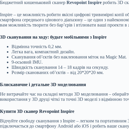
Бюджетний кишеньковий сканер
Revopoint Inspire
робить 3D ска
Inspire – це можливість робити якісні цифрові тривимірні копії о
смартфона середнього цінового діапазону – це один з найекономіч
вам можливість творити без бар’єрів і втілювати ваші проекти 
3D сканування на ходу: будьте мобільними з Inspire
Відмінна точність 0,2 мм.
Легка вага, компактний дизайн.
Сканування об’єктів без наклеювання міток на Magic Mat.
9-осьовий IMU.
Швидкість сканування 14 – 18 кадрів на секунду.
Розмір сканованих об’єктів – від 20*20*20 мм.
Блискавичне і детальне 3D моделювання
Не витрачайте час на складні методи 3D моделювання – обирайте 
використання у 3D друці чіткі та точні 3D моделі з відмінною то
Купити 3D сканер Revopoint Inspire
Відчуйте свободу сканування з Inspire – легким та портативним
підключається до смартфону Android або iOS і робить ваше скану