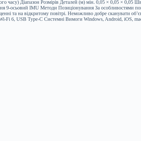
го часу) Діапазон Розмірів Деталей (м) мін. 0,05 × 0,05 × 0,05 Ш
ння 9-осьовий IMU Методи Позиціонування За особливостями по
щенні та на відкритому повітрі. Неможливо добре сканувати об’є
i-Fi 6, USB Type-C Системні Вимоги Windows, Android, iOS, ma