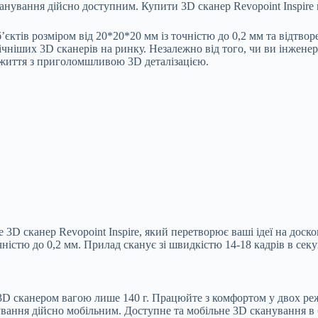
нування дійсно доступним. Купити 3D сканер Revopoint Inspire в
б’єктів розміром від 20*20*20 мм із точністю до 0,2 мм та відтво
ніших 3D сканерів на ринку. Незалежно від того, чи ви інженер, 
в життя з приголомшливою 3D деталізацією.
3D сканер Revopoint Inspire, який перетворює ваші ідеї на доско
чністю до 0,2 мм. Прилад сканує зі швидкістю 14-18 кадрів в сек
 3D сканером вагою лише 140 г. Працюйте з комфортом у двох реж
вання дійсно мобільним. Доступне та мобільне 3D сканування в бу