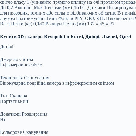
світло класу 1 (уникайте прямого впливу на очі протягом тривало
До 0,2 Відстань Між Точками (мм) До 0,1 Датчики Позиціонува
для прозорих, темних або сильно відбиваючих об’єктів. В примі
друком Підтримувані Типи Файлів PLY, OBJ, STL Підключення W
Вага Нетто (кг) 0,140 Розміри Нетто (мм) 132 × 45 × 27
Купити 3D сканери Revopoint в Києві, Дніпрі, Львові, Одесі
Деталі
Джерело Світла
Інфрачервоне світло
Технологія Сканування
Бінокулярна подвійна камера з інфрачервоним світлом
Тип Сканера
Портативний
Додаткові Розширення
Ні
Кольорове Сканування