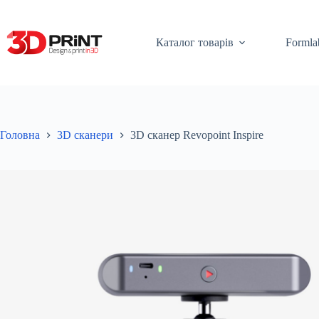
Перейти
до
вмісту
Каталог товарів
Formla
Головна
3D сканери
3D сканер Revopoint Inspire