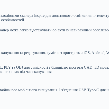
лодіодами сканера Inspire для додаткового освітлення, інтелект
х особливостей.
канер може легко відстежувати об’єкти із невиразними особливо
сканування та редагування, сумісне з пристроями iOS, Android, W
L, PLY та OBJ для сумісності з більшістю програм CAD, 3D модел
ваших очах під час сканування.
 стабільного мобільного сканування. І з’єднання USB Type-C для 