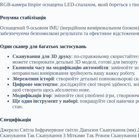
RGB-камера Inspire оснащена LED-спалахом, який бореться з тіня
Розумна стабілізація
Оснащений 9-осьовим IMU (інерційним вимірювальним блоком) і 
забезпечуючи безпомилкові результати та ефективне відстеження
Один сканер для багатьох застосувань
Сканування для 3D друку
: по-справжньому скористайтес
можете створювати детальні 3D моделі, готові для імпорту
Економія часу на модифікацію автомобіля
: замінюйте зн
неправильні вимірювання зруйнують вашу важку роботу.
Збереження історії
: створюйте детальні повнокольорові ск
Цифрове мистецтво
: досліджуйте свої творчі здібності, 
щоб створити щось абсолютно нове.
Модифікація ігор
: змінюйте свої улюблені ігри, створююч
Ще один інструмент у наборі
: покращуйте свої навички 
стан.
Специфікація
Джерело Світла Інфрачервоне світло Діапазон Сканування (мм) 
Сканування Так Сканування З Мітками Так Режим Сканування Ру