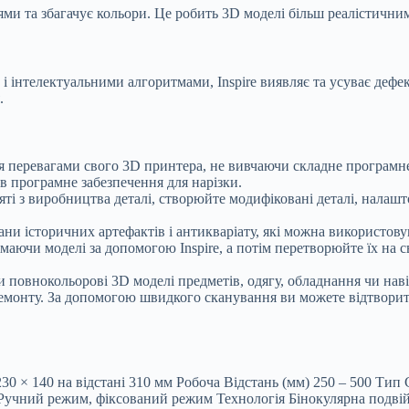
ми та збагачує кольори. Це робить 3D моделі більш реалістичним
інтелектуальними алгоритмами, Inspire виявляє та усуває дефе
.
я перевагами свого 3D принтера, не вивчаючи складне програмне 
 в програмне забезпечення для нарізки.
яті з виробництва деталі, створюйте модифіковані деталі, налашто
ани історичних артефактів і антикваріату, які можна використовув
знімаючи моделі за допомогою Inspire, а потім перетворюйте їх н
и повнокольорові 3D моделі предметів, одягу, обладнання чи нав
ремонту. За допомогою швидкого сканування ви можете відтворит
230 × 140 на відстані 310 мм Робоча Відстань (мм) 250 – 500 Т
чний режим, фіксований режим Технологія Бінокулярна подвійн