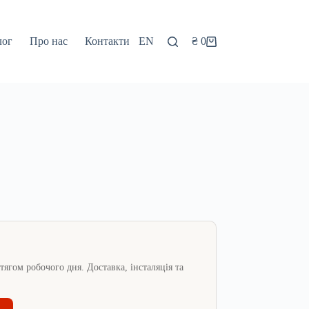
лог
Про нас
Контакти
EN
₴
0
Кошик
ягом робочого дня. Доставка, інсталяція та