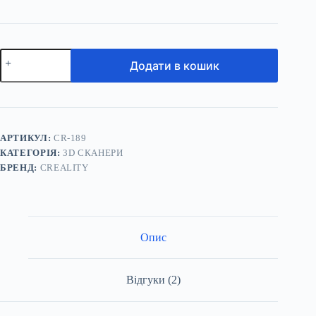
3D
Додати в кошик
сканер
CREALITY
CR-
Scan
Ferret
Pro
кількість
АРТИКУЛ:
CR-189
КАТЕГОРІЯ:
3D СКАНЕРИ
БРЕНД:
CREALITY
Опис
Відгуки (2)