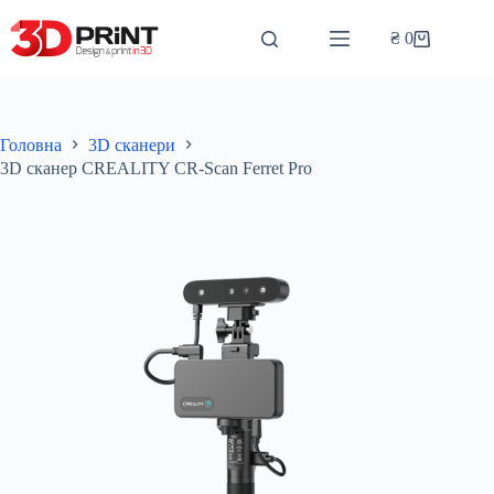
Перейти
до
₴
0
Кошик
вмісту
Головна
3D сканери
3D сканер CREALITY CR-Scan Ferret Pro