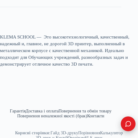
KLEMA SCHOOL — Это высокотехнологичный, качественный,
надежный и, главное, не дорогой 3D принтер, выполненный в
металлическом корпусе с качественной механикой. Идеально
подходит для Обучающих учреждений, разнообразных задач и
демонстрирует отличное качество 3D печати.
Гарантія
Доставка і оплата
Повернення та обмін товару
Повернення неналежної якості (брак)
Контакти
Корисні сторінки:
Гайд 3D-друку
Порівняння
Калькулятор
3D-друк у Києві
Ювелірам
SLS-друк