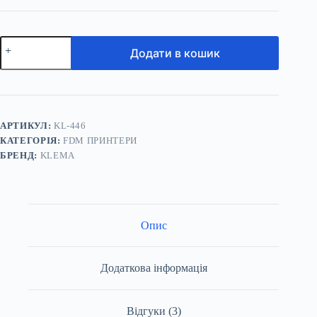
3D
Додати в кошик
принтер
KLEMA
School
кількість
АРТИКУЛ:
KL-446
КАТЕГОРІЯ:
FDM ПРИНТЕРИ
БРЕНД:
KLEMA
Опис
Додаткова інформація
Відгуки (3)