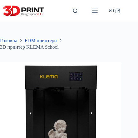
Перейти
до
₴
0
Кошик
вмісту
Головна
FDM принтери
3D принтер KLEMA School