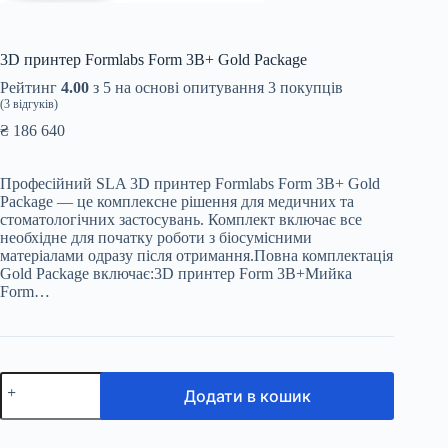
3D принтер Formlabs Form 3B+ Gold Package
Рейтинг
4.00
з 5 на основі опитування
3
покупців
(
3
відгуків)
₴
186 640
Професійний SLA 3D принтер Formlabs Form 3B+ Gold
Package — це комплексне рішення для медичних та
стоматологічних застосувань. Комплект включає все
необхідне для початку роботи з біосумісними
матеріалами одразу після отримання.Повна комплектація
Gold Package включає:3D принтер Form 3B+Мийка
Form…
3D
Додати в кошик
принтер
Formlabs
Form
3B+