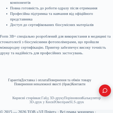
компонентів
Повна готовність до роботи одразу після отримання
Професійна підтримка та навчання від офіційного
представника
Доступ до сертифікованих біосумісних матеріалів
Form 3B+ спеціально розроблений для використання в медицині та
стоматології з біосумісними фотополімерами, що пройшли
міжнародну сертифікацію. Принтер забезпечує високу точність
друку та надійність для професійних застосувань.
Гарантія
Доставка і оплата
Повернення та обмін товару
Повернення неналежної якості (брак)
Контакти
Корисні сторінки:
Гайд 3D-друку
Порівняння
Калькулятор
3D-друк у Києві
Ювелірам
SLS-друк
© 2015 — 2026 ТОВ «3Д Прінт» · Всі права захищено ·