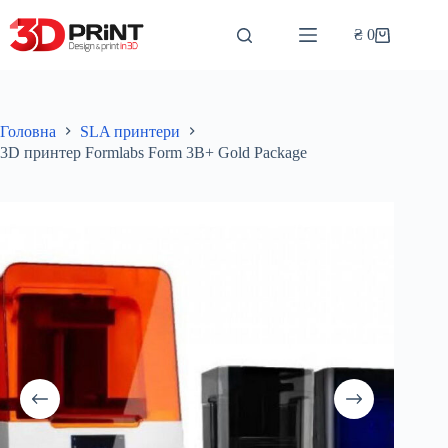
Перейти
до
₴
0
Кошик
вмісту
Головна
SLA принтери
3D принтер Formlabs Form 3B+ Gold Package