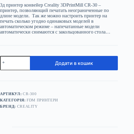
3д принтер конвейер Creality 3DPrintMill CR-30 –
принтер, позволяющий печатать неограниченные по
длине модели. Так же можно настроить принтер на
печать сколько угодно одинаковых моделей в
автоматическом режиме – напечатанные модели
автоматически снимаются с закольцованного стола…
3D
Додати в кошик
принтер-
конвеєр
Creality
3DPrintMill
CR-
30
кількість
АРТИКУЛ:
CR-300
КАТЕГОРІЯ:
FDM ПРИНТЕРИ
БРЕНД:
CREALITY