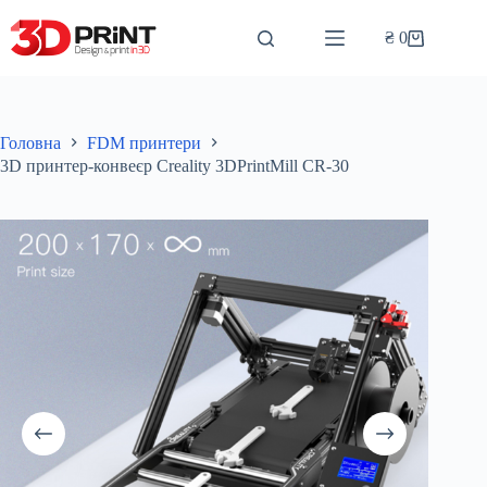
Перейти
до
₴
0
Кошик
вмісту
Головна
FDM принтери
3D принтер-конвеєр Creality 3DPrintMill CR-30