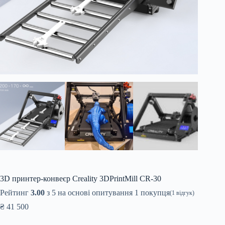
3D принтер-конвеєр Creality 3DPrintMill CR-30
Рейтинг
3.00
з 5 на основі опитування
1
покупця
(
1
відгук)
₴
41 500