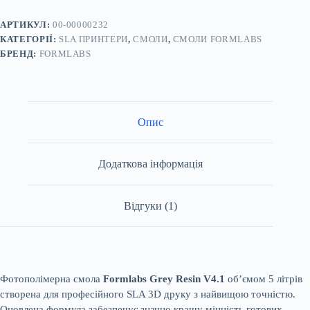
для
3D
принтера,
АРТИКУЛ:
00-00000232
5л
КАТЕГОРІЇ:
SLA ПРИНТЕРИ
,
СМОЛИ
,
СМОЛИ FORMLABS
кількість
БРЕНД:
FORMLABS
Опис
Додаткова інформація
Відгуки (1)
Фотополімерна смола
Formlabs Grey Resin V4.1
об’ємом 5 літрів
створена для професійного SLA 3D друку з найвищою точністю.
Оновлена формула забезпечує значно кращу міцність готових