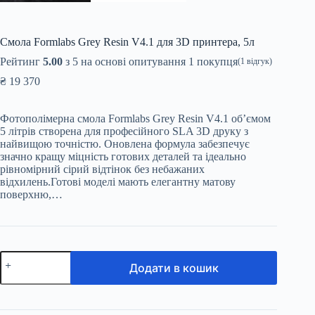
Смола Formlabs Grey Resin V4.1 для 3D принтера, 5л
Рейтинг
5.00
з 5 на основі опитування
1
покупця
(
1
відгук)
₴
19 370
Фотополімерна смола Formlabs Grey Resin V4.1 об’ємом
5 літрів створена для професійного SLA 3D друку з
найвищою точністю. Оновлена формула забезпечує
значно кращу міцність готових деталей та ідеально
рівномірний сірий відтінок без небажаних
відхилень.Готові моделі мають елегантну матову
поверхню,…
Смола
Додати в кошик
Formlabs
Grey
Resin
V4.1