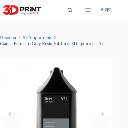
Перейти
до
₴
0
Кошик
вмісту
Головна
SLA принтери
Смола Formlabs Grey Resin V4.1 для 3D принтера, 5л