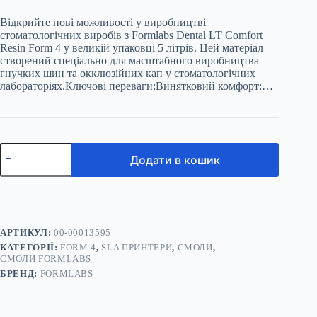
Відкрийте нові можливості у виробництві
стоматологічних виробів з Formlabs Dental LT Comfort
Resin Form 4 у великій упаковці 5 літрів. Цей матеріал
створений спеціально для масштабного виробництва
гнучких шин та окклюзійних кап у стоматологічних
лабораторіях.Ключові переваги:Винятковий комфорт:…
Смола
Додати в кошик
Formlabs
Dental
LT
Comfort
Resin
Form
4,
АРТИКУЛ:
00-00013595
5
КАТЕГОРІЇ:
FORM 4
,
SLA ПРИНТЕРИ
,
СМОЛИ
,
л
СМОЛИ FORMLABS
кількість
БРЕНД:
FORMLABS