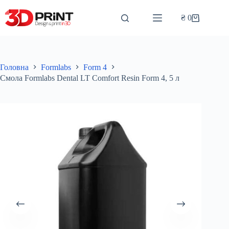
Перейти
до
₴
0
Кошик
вмісту
Головна
Formlabs
Form 4
Смола Formlabs Dental LT Comfort Resin Form 4, 5 л