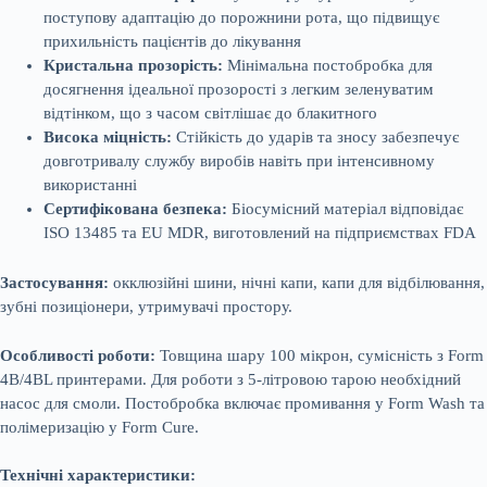
поступову адаптацію до порожнини рота, що підвищує
прихильність пацієнтів до лікування
Кристальна прозорість:
Мінімальна постобробка для
досягнення ідеальної прозорості з легким зеленуватим
відтінком, що з часом світлішає до блакитного
Висока міцність:
Стійкість до ударів та зносу забезпечує
довготривалу службу виробів навіть при інтенсивному
використанні
Сертифікована безпека:
Біосумісний матеріал відповідає
ISO 13485 та EU MDR, виготовлений на підприємствах FDA
Застосування:
окклюзійні шини, нічні капи, капи для відбілювання,
зубні позиціонери, утримувачі простору.
Особливості роботи:
Товщина шару 100 мікрон, сумісність з Form
4B/4BL принтерами. Для роботи з 5-літровою тарою необхідний
насос для смоли. Постобробка включає промивання у Form Wash та
полімеризацію у Form Cure.
Технічні характеристики: