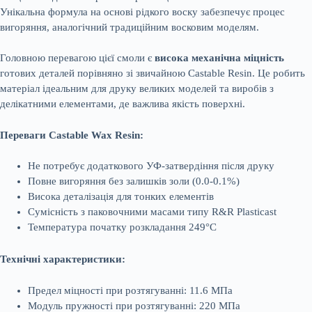
Унікальна формула на основі рідкого воску забезпечує процес
вигоряння, аналогічний традиційним восковим моделям.
Головною перевагою цієї смоли є
висока механічна міцність
готових деталей порівняно зі звичайною Castable Resin. Це робить
матеріал ідеальним для друку великих моделей та виробів з
делікатними елементами, де важлива якість поверхні.
Переваги Castable Wax Resin:
Не потребує додаткового УФ-затвердіння після друку
Повне вигоряння без залишків золи (0.0-0.1%)
Висока деталізація для тонких елементів
Сумісність з паковочними масами типу R&R Plasticast
Температура початку розкладання 249°C
Технічні характеристики:
Предел міцності при розтягуванні: 11.6 МПа
Модуль пружності при розтягуванні: 220 МПа