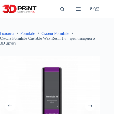
Перейти
до
₴
0
Кошик
вмісту
Головна
Formlabs
Смоли Formlabs
Смола Formlabs Castable Wax Resin 1л – для ливарного
3D друку