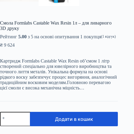
Смола Formlabs Castable Wax Resin 1л – для ливарного
3D друку
Рейтинг
5.00
з 5 на основі опитування
1
покупця
(
1
відгук)
₴
9 624
Картридж Formlabs Castable Wax Resin об’ємом 1 літр
створений спеціально для ювелірного виробництва та
точного лиття металів. Унікальна формула на основі
рідкого воску забезпечує процес вигоряння, аналогічний
традиційним восковим моделям.Головною перевагою
цієї смоли є висока механічна міцність…
Смола
Додати в кошик
Formlabs
Castable
Wax