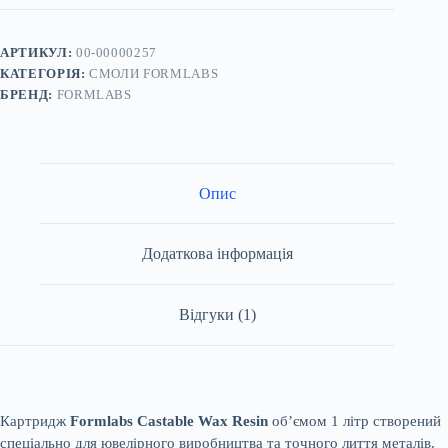
Resin
1л
-
для
АРТИКУЛ:
00-00000257
ливарного
КАТЕГОРІЯ:
СМОЛИ FORMLABS
3D
БРЕНД:
FORMLABS
друку
кількість
Опис
Додаткова інформація
Відгуки (1)
Картридж
Formlabs Castable Wax Resin
об’ємом 1 літр створений
спеціально для ювелірного виробництва та точного лиття металів.