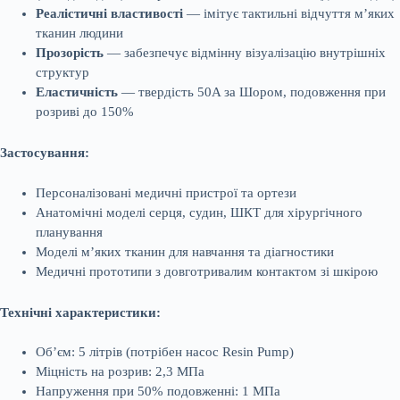
Реалістичні властивості
— імітує тактильні відчуття м’яких
тканин людини
Прозорість
— забезпечує відмінну візуалізацію внутрішніх
структур
Еластичність
— твердість 50A за Шором, подовження при
розриві до 150%
Застосування:
Персоналізовані медичні пристрої та ортези
Анатомічні моделі серця, судин, ШКТ для хірургічного
планування
Моделі м’яких тканин для навчання та діагностики
Медичні прототипи з довготривалим контактом зі шкірою
Технічні характеристики:
Об’єм: 5 літрів (потрібен насос Resin Pump)
Міцність на розрив: 2,3 МПа
Напруження при 50% подовженні: 1 МПа