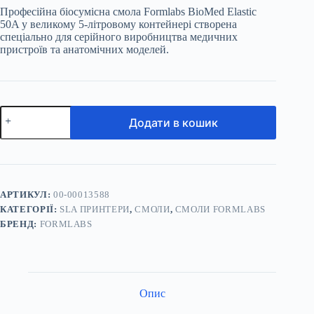
Професійна біосумісна смола Formlabs BioMed Elastic
50A у великому 5-літровому контейнері створена
спеціально для серійного виробництва медичних
пристроїв та анатомічних моделей.
Смола
Додати в кошик
Formlabs
BioMed
Flex
50A,
5
л
кількість
АРТИКУЛ:
00-00013588
КАТЕГОРІЇ:
SLA ПРИНТЕРИ
,
СМОЛИ
,
СМОЛИ FORMLABS
БРЕНД:
FORMLABS
Опис