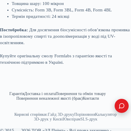
Товщина шару: 100 мікрон
Сумісність: Form 3B, Form 3BL, Form 4B, Form 4BL
Термін придатності: 24 місяці
Постобробка:
Для досягнення біосумісності обов’язкова промивка
в ізопропіловому спирті та доополімеризація у воді під UV-
освітленням.
Купуйте оригінальну смолу Formlabs з гарантією якості та
технічною підтримкою в Україні.
Гарантія
Доставка і оплата
Повернення та обмін товару
Повернення неналежної якості (брак)
Контакти
Корисні сторінки:
Гайд 3D-друку
Порівняння
Калькулятор
3D-друк у Києві
Ювелірам
SLS-друк
© 2015 — 2026 ТОВ «3Д Прінт» · Всі права захищено ·