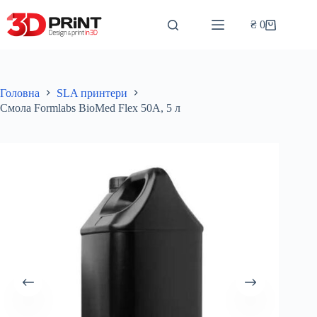
Перейти
до
₴
0
Кошик
вмісту
Головна
SLA принтери
Смола Formlabs BioMed Flex 50A, 5 л