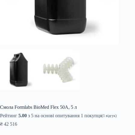
Смола Formlabs BioMed Flex 50A, 5 л
Рейтинг
5.00
з 5 на основі опитування
1
покупця
(
1
відгук)
₴
42 516