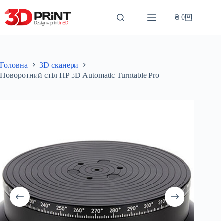
Перейти
до
₴
0
Кошик
вмісту
Головна
3D сканери
Поворотний стіл HP 3D Automatic Turntable Pro