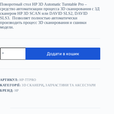
Поворотный стол HP 3D Automatic Turntable Pro –
средство автоматизации процесса 3D сканирования с 3Д
сканером HP 3D SCAN или DAVID SLS2, DAVID
SLS3. Позволяет полностью автоматически
производить процесс 3D сканирования и сшивки
модели.
Поворотний
Додати в кошик
стіл
HP
3D
Automatic
Turntable
Pro
кількість
АРТИКУЛ:
HP-TTPRO
КАТЕГОРІЇ:
3D СКАНЕРИ
,
ЗАПЧАСТИНИ ТА АКСЕСУАРИ
БРЕНД:
HP