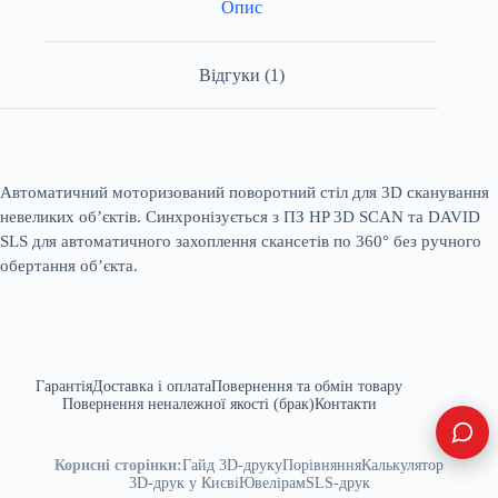
Опис
Відгуки (1)
Автоматичний моторизований поворотний стіл для 3D сканування
невеликих об’єктів. Синхронізується з ПЗ HP 3D SCAN та DAVID
SLS для автоматичного захоплення скансетів по 360° без ручного
обертання об’єкта.
Гарантія
Доставка і оплата
Повернення та обмін товару
Повернення неналежної якості (брак)
Контакти
Корисні сторінки:
Гайд 3D-друку
Порівняння
Калькулятор
3D-друк у Києві
Ювелірам
SLS-друк