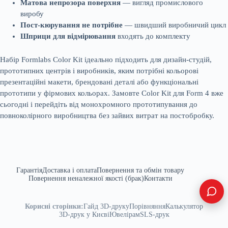
Матова непрозора поверхня
— вигляд промислового
виробу
Пост-кюрування не потрібне
— швидший виробничий цикл
Шприци для відмірювання
входять до комплекту
Набір Formlabs Color Kit ідеально підходить для дизайн-студій,
прототипних центрів і виробників, яким потрібні кольорові
презентаційні макети, брендовані деталі або функціональні
прототипи у фірмових кольорах. Замовте Color Kit для Form 4 вже
сьогодні і перейдіть від монохромного прототипування до
повноколірного виробництва без зайвих витрат на постобробку.
Гарантія
Доставка і оплата
Повернення та обмін товару
Повернення неналежної якості (брак)
Контакти
Корисні сторінки:
Гайд 3D-друку
Порівняння
Калькулятор
3D-друк у Києві
Ювелірам
SLS-друк