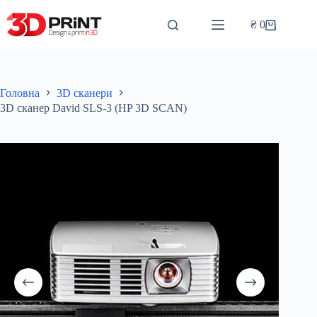
Перейти
до
₴
0
Кошик
вмісту
Головна
3D сканери
3D сканер David SLS-3 (HP 3D SCAN)