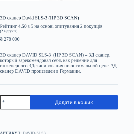
3D сканер David SLS-3 (HP 3D SCAN)
Рейтинг
4.50
з 5 на основі опитування
2
покупців
(
2
відгуків)
₴
278 000
3D сканер DAVID SLS-3 (HP 3D SCAN) – 3Д сканер,
который зарекомендовал себя, как решение для
инженерного 3Дсканирования по оптимальной цене. 3Д
сканер DAVID произведен в Германии.
3D
Додати в кошик
сканер
David
SLS-
3
(HP
3D
SCAN)
АРТИКУЛ:
DAVID-SLS3