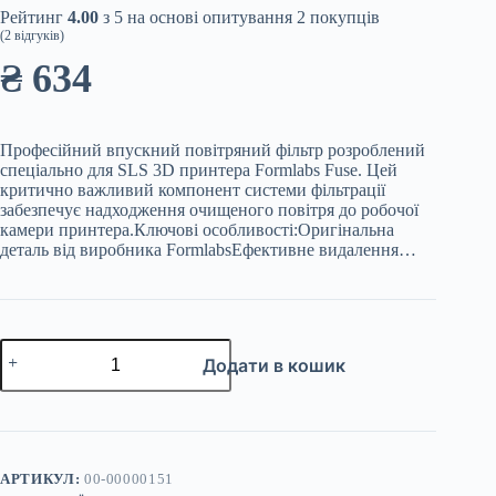
Рейтинг
4.00
з 5 на основі опитування
2
покупців
(
2
відгуків)
₴
634
Професійний впускний повітряний фільтр розроблений
спеціально для SLS 3D принтера Formlabs Fuse. Цей
критично важливий компонент системи фільтрації
забезпечує надходження очищеного повітря до робочої
камери принтера.Ключові особливості:Оригінальна
деталь від виробника FormlabsЕфективне видалення…
Впускний
Додати в кошик
повітряний
фільтр
Formlabs
Fuse
кількість
АРТИКУЛ:
00-00000151