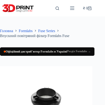
Перейти
до
₴
0
Кошик
вмісту
Головна
Formlabs
Fuse Series
Впускний повітряний фільтр Formlabs Fuse
Офіційний дистриб'ютор Formlabs в Україні
Розділ Formlabs →