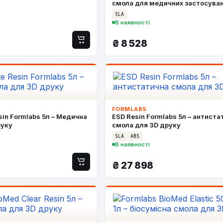
смола для медичних застосува
SLA
В наявності
₴
8 528
FORMLABS
sin Formlabs 5л – Медична
ESD Resin Formlabs 5л – антиста
руку
смола для 3D друку
SLA
ABS
В наявності
₴
27 898