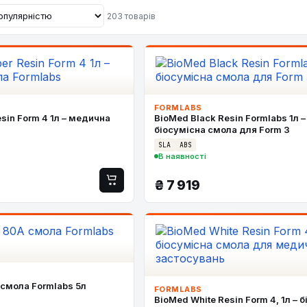
203 товарів
FORMLABS
sin Form 4 1л – медична
BioMed Black Resin Formlabs 1л –
біосумісна смола для Form 3
SLA
ABS
В наявності
₴
7 919
 смола Formlabs 5л
FORMLABS
BioMed White Resin Form 4, 1л – 