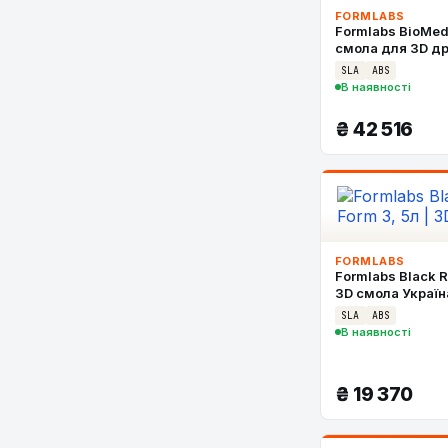
FORMLABS
Formlabs BioMed
смола для 3D д
SLA
ABS
В наявності
₴
42 516
FORMLABS
Formlabs Black Re
3D смола Україн
SLA
ABS
В наявності
₴
19 370