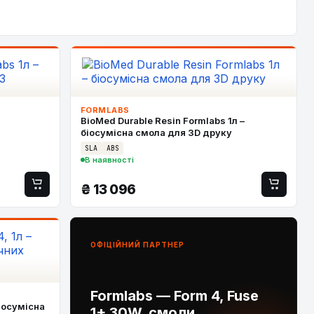
FORMLABS
BioMed Durable Resin Formlabs 1л –
біосумісна смола для 3D друку
SLA
ABS
В наявності
₴
13 096
ОФІЦІЙНИЙ ПАРТНЕР
Formlabs — Form 4, Fuse
біосумісна
1+ 30W, смоли