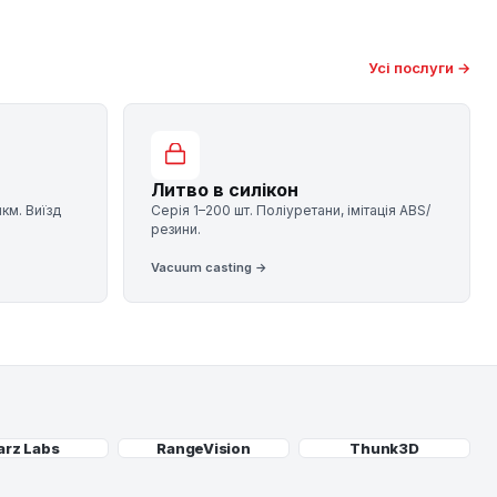
Усі послуги →
Литво в силікон
мкм. Виїзд
Серія 1–200 шт. Поліуретани, імітація ABS/
резини.
Vacuum casting →
arz Labs
RangeVision
Thunk3D