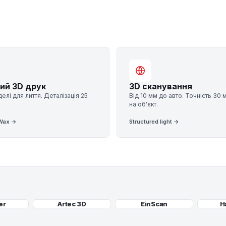
ий 3D друк
3D сканування
елі для лиття. Деталізація 25
Від 10 мм до авто. Точність 30 
на об'єкт.
 Wax →
Structured light →
er
Artec 3D
EinScan
H