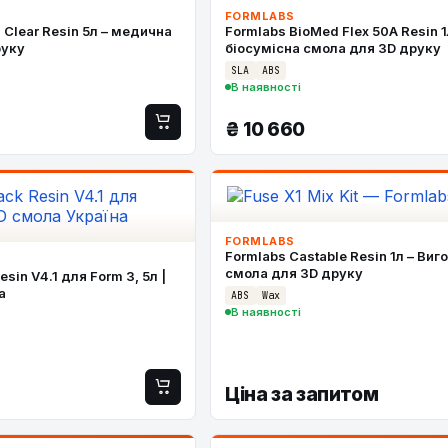
FORMLABS
 Clear Resin 5л – медична
Formlabs BioMed Flex 50A Resin 1
руку
біосумісна смола для 3D друку
SLA
ABS
В наявності
₴
10 660
FORMLABS
Formlabs Castable Resin 1л – Ви
смола для 3D друку
sin V4.1 для Form 3, 5л |
а
ABS
Wax
В наявності
Ціна за запитом