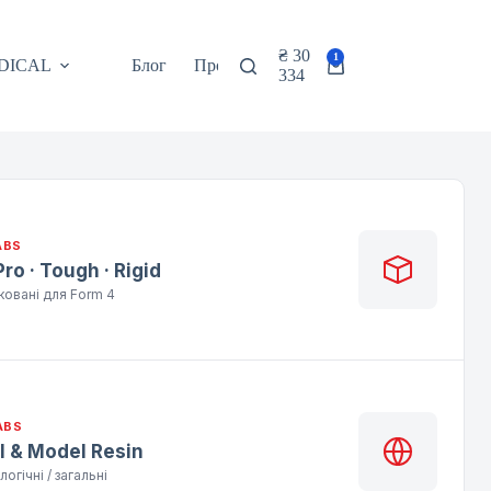
₴
30
1
DICAL
Блог
Про нас
Контакти
EN
Кошик
334
ABS
ro · Tough · Rigid
ковані для Form 4
ABS
l & Model Resin
огічні / загальні