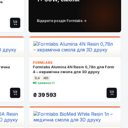
нь
Відкрити розділ Formlabs →
FORMLABS
тична
Formlabs Alumina 4N Resin 0,78л для Form
4 – керамічна смола для 3D друку
SLA
ABS
В наявності
₴
39 593