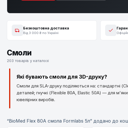
Безкоштовна доставка
Гаран
Від 3 000 ₴ по Україні
Офіцій
Смоли
203 товарів у каталозі
Які бувають смоли для 3D-друку?
Смоли для SLA-друку поділяються на: стандартні (Clea
деталей; гнучкі (Flexible 80A, Elastic 50A) — для м'як
ювелірних виробів.
“BioMed Flex 80A смола Formlabs 5л” додано до ко