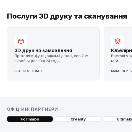
Послуги 3D друку та сканування
3D друк на замовлення
Ювелірн
Прототипи, функціональні деталі, серійне
Воскові мод
виробництво. Від 24 годин.
мкм.
SLA · SLS · FDM →
MJM · DLP ·
ОФІЦІЙНІ ПАРТНЕРИ
Creality
Ultimak
Formlabs