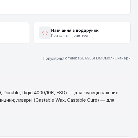
Навчання в подарунок
При купівлі принтера
Formlabs
SLA
SLS
FDM
Смоли
Сканери
Популярні:
, Durable, Rigid 4000/10K, ESD) — для функціональних
едицини; ливарні (Castable Wax, Castable Cure) — для