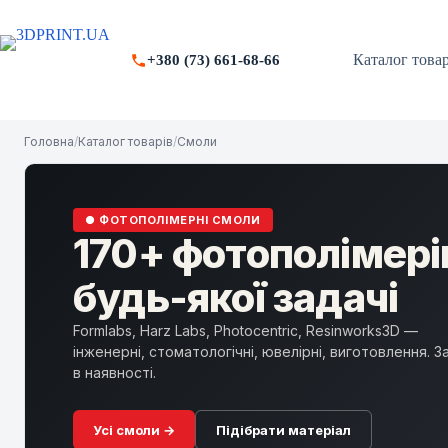
Перейти
до
вмісту
Каталог товар
+380 (73) 661-68-66
Головна
/
Каталог товарів
/
Смоли
● ФОТОПОЛІМЕРНІ СМОЛИ
170+ фотополімері
будь-якої задачі
Formlabs, Harz Labs, Photocentric, Resinworks3D —
інженерні, стоматологічні, ювелірні, виготовлення. 
в наявності.
Усі смоли →
Підібрати матеріал