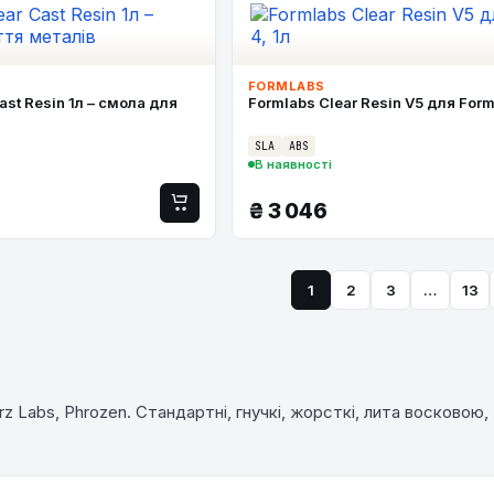
FORMLABS
ast Resin 1л – смола для
Formlabs Clear Resin V5 для Form
SLA
ABS
В наявності
₴
3 046
1
2
3
…
13
 Labs, Phrozen. Стандартні, гнучкі, жорсткі, лита восковою,