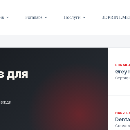
ів
Formlabs
Послуги
3DPRINT.ME
FORML
в для
Grey P
Сертифі
Завжди
HARZ L
Denta
Стоматол