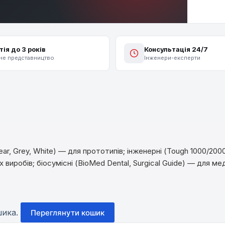
тія до 3 років
Консультація 24/7
не представництво
Інженери-експерти
r, Grey, White) — для прототипів; інженерні (Tough 1000/2000
их виробів; біосумісні (BioMed Dental, Surgical Guide) — для м
шика.
Переглянути кошик