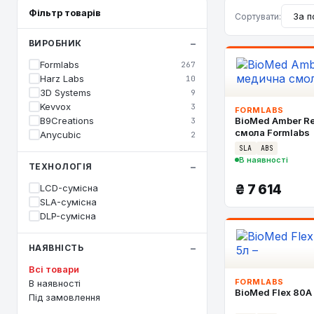
Фільтр товарів
Сортувати:
ВИРОБНИК
Formlabs
267
Harz Labs
10
3D Systems
9
Kevvox
3
FORMLABS
B9Creations
BioMed Amber Re
3
смола Formlabs
Anycubic
2
SLA
ABS
В наявності
ТЕХНОЛОГІЯ
₴
7 614
LCD-сумісна
SLA-сумісна
DLP-сумісна
НАЯВНІСТЬ
Всі товари
FORMLABS
В наявності
BioMed Flex 80A
Під замовлення