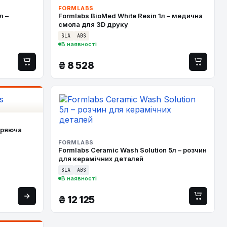
FORMLABS
л –
Formlabs BioMed White Resin 1л – медична
смола для 3D друку
SLA
ABS
В наявності
₴
8 528
горяюча
FORMLABS
Formlabs Ceramic Wash Solution 5л – розчин
для керамічних деталей
SLA
ABS
В наявності
₴
12 125