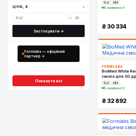
SLA
ABS
ЦІНА, ₴
В наявності
—
₴
30 334
Застосувати →
Formlabs — офіційний
партнер →
FORMLABS
BioMed White Re
смола для 3D д
Показати всі
SLA
ABS
В наявності
₴
32 892