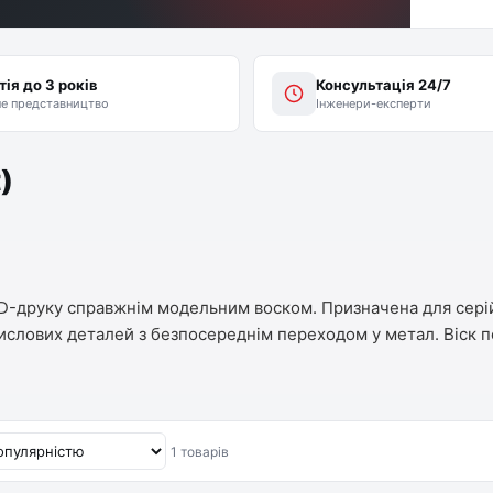
тія до 3 років
Консультація 24/7
не представництво
Інженери-експерти
)
 3D-друку справжнім модельним воском. Призначена для сер
ислових деталей з безпосереднім переходом у метал. Віск по
1 товарів