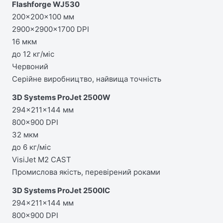
Flashforge WJ530
200×200×100 мм
2900×2900×1700 DPI
16 мкм
до 12 кг/міс
Червоний
Серійне виробництво, найвища точність
3D Systems ProJet 2500W
294×211×144 мм
800×900 DPI
32 мкм
до 6 кг/міс
VisiJet M2 CAST
Промислова якість, перевірений роками
3D Systems ProJet 2500IC
294×211×144 мм
800×900 DPI