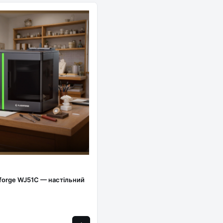
hforge WJ51C — настільний