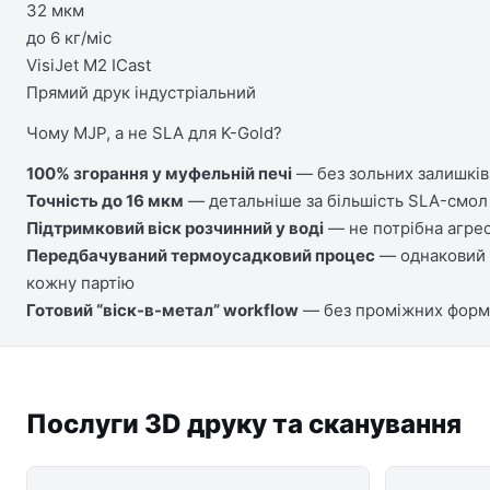
32 мкм
до 6 кг/міс
VisiJet M2 ICast
Прямий друк індустріальний
Чому MJP, а не SLA для K-Gold?
100% згорання у муфельній печі
— без зольних залишків,
Точність до 16 мкм
— детальніше за більшість SLA-смол 
Підтримковий віск розчинний у воді
— не потрібна агрес
Передбачуваний термоусадковий процес
— однаковий д
кожну партію
Готовий “віск-в-метал” workflow
— без проміжних форм,
Послуги 3D друку та сканування