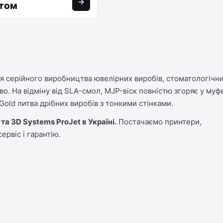
итом
я серійного виробництва ювелірних виробів, стоматологічн
. На відміну від SLA-смол, MJP-віск повністю згоряє у муф
Gold литва дрібних виробів з тонкими стінками.
та 3D Systems ProJet в Україні.
Постачаємо принтери,
ервіс і гарантію.