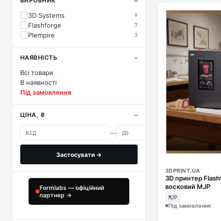
ВИРОБНИК
3D Systems
9
Flashforge
7
Plempire
3
НАЯВНІСТЬ
Всі товари
В наявності
Під замовлення
ЦІНА, ₴
—
Застосувати →
3DPRINT.UA
3D принтер Flas
восковий MJP
Formlabs — офіційний
партнер →
MJP
Під замовлення