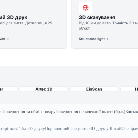
ий 3D друк
3D сканування
елі для лиття. Деталізація 25
Від 10 мм до авто. Точність 30 м
об'єкт.
Wax →
Structured light →
er
Artec 3D
EinScan
H
та
Повернення та обмін товару
Повернення неналежної якості (брак)
Конта
сторінки:
Гайд 3D-друку
Порівняння
Калькулятор
3D-друк у Києві
Ювеліра