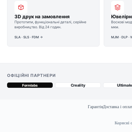
3D друк на замовлення
Ювелірн
Прототипи, функціональні деталі, серійне
Воскові мод
виробництво. Від 24 годин.
мкм.
SLA · SLS · FDM →
MJM · DLP · 
ОФІЦІЙНІ ПАРТНЕРИ
Creality
Ultimak
Formlabs
Гарантія
Доставка і опла
Корисні 