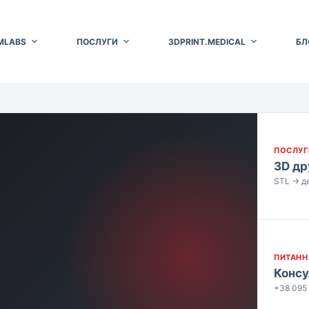
MLABS
ПОСЛУГИ
3DPRINT.MEDICAL
БЛ
ПОСЛУГ
3D дру
STL → де
ПИТАНН
Консу
+38 095 