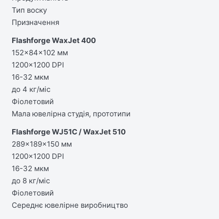
Тип воску
Призначення
Flashforge WaxJet 400
152×84×102 мм
1200×1200 DPI
16-32 мкм
до 4 кг/міс
Фіолетовий
Мала ювелірна студія, прототипи
Flashforge WJ51C / WaxJet 510
289×189×150 мм
1200×1200 DPI
16-32 мкм
до 8 кг/міс
Фіолетовий
Середнє ювелірне виробництво