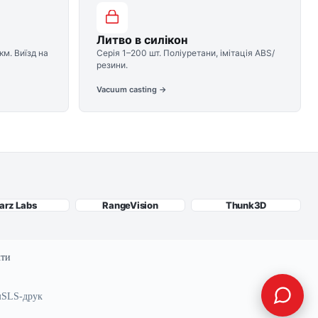
Литво в силікон
км. Виїзд на
Серія 1–200 шт. Поліуретани, імітація ABS/
резини.
Vacuum casting →
arz Labs
RangeVision
Thunk3D
кти
м
SLS-друк