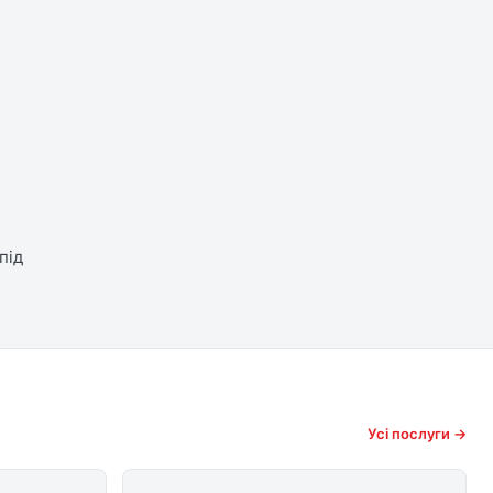
під
Усі послуги →