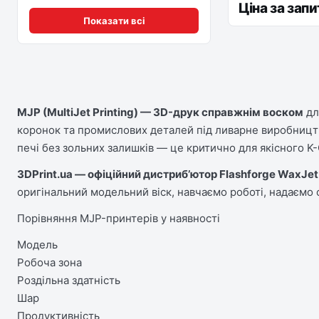
Ціна за зап
Показати всі
MJP (MultiJet Printing) — 3D-друк справжнім воском
дл
коронок та промислових деталей під ливарне виробництво
печі без зольних залишків — це критично для якісного K-
3DPrint.ua — офіційний дистриб’ютор Flashforge WaxJet 
оригінальний модельний віск, навчаємо роботі, надаємо с
Порівняння MJP-принтерів у наявності
Модель
Робоча зона
Роздільна здатність
Шар
Продуктивність