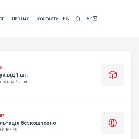
EN
ОГ
ПРО НАС
КОНТАКТИ
₴
0
Кошик
И
к від 1 шт.
таль за 24 год.
Я?
льтація безкоштовно
66 168 66