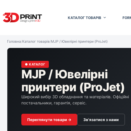
Перейти
до
вмісту
КАТАЛОГ ТОВАРІВ
FOR
Головна
/
Каталог товарів
/
MJP / Ювелірні принтери (ProJet)
● КАТАЛОГ
MJP / Ювелірні
принтери (ProJet)
Широкий вибір 3D обладнання та матеріалів. Офіційні
постачальники, гарантія, сервіс.
Переглянути товари →
Зв'язатися з нами