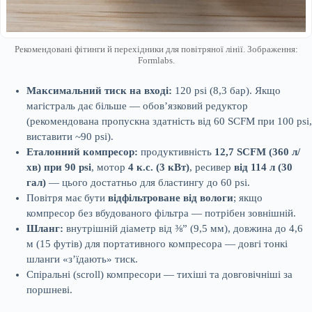
Рекомендовані фітинги й перехідники для повітряної лінії. Зображення:
Formlabs.
Максимальний тиск на вході:
120 psi (8,3 бар). Якщо
магістраль дає більше — обов’язковий редуктор
(рекомендована пропускна здатність від 60 SCFM при 100 psi,
виставити ~90 psi).
Еталонний компресор:
продуктивність
12,7 SCFM (360 л/
хв) при 90 psi
, мотор
4 к.с. (3 кВт)
, ресивер
від 114 л (30
гал)
— цього достатньо для бластингу до 60 psi.
Повітря має бути
відфільтроване від вологи
; якщо
компресор без вбудованого фільтра — потрібен зовнішній.
Шланг:
внутрішній діаметр від ⅜” (9,5 мм), довжина до 4,6
м (15 футів) для портативного компресора — довгі тонкі
шланги «з’їдають» тиск.
Спіральні (scroll) компресори — тихіші та довговічніші за
поршневі.