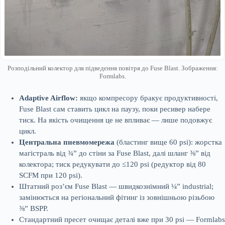
Розподільний колектор для підведення повітря до Fuse Blast. Зображення:
Formlabs.
Adaptive Airflow:
якщо компресору бракує продуктивності,
Fuse Blast сам ставить цикл на паузу, поки ресивер набере
тиск. На якість очищення це не впливає — лише подовжує
цикл.
Центральна пневмомережа
(бластинг вище 60 psi): жорстка
магістраль від ¾” до стіни за Fuse Blast, далі шланг ⅜” від
колектора; тиск редукувати до ≤120 psi (редуктор від 80
SCFM при 120 psi).
Штатний роз’єм Fuse Blast — швидкознімний ¼” industrial;
замінюється на регіональний фітинг із зовнішньою різьбою
⅜” BSPP.
Стандартний пресет очищає деталі вже при 30 psi — Formlabs