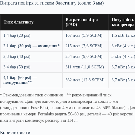
Витрата повітря за тиском бластингу (сопло 3 мм)
Витрата повітря
Потужність
Тиск бластингу
(FAD)
компресора
1,4 бар (20 psi)
167 л/хв (5,9 SCFM)
1,5 кВт (2 к.
2,1 бар (30 psi) — очищення*
215 л/хв (7,6 SCFM)
3 кВт (4 к.с.
2,8 бар (40 psi)
254 л/хв (9,0 SCFM)
3 кВт (4 к.с.
3,4 бар (50 psi)
311 л/хв (11,0 SCFM)
3,7 кВт (5 к.
4,1 бар (60 psi) —
362 л/хв (12,8 SCFM)
3,7 кВт (5 к.
полірування**
* Рекомендований тиск очищення · ** рекомендований тиск
полірування. Дані для одномоторного компресора та сопла 3 мм
(стандарт нових Fuse Blast; сопло 4 мм споживає на 45–50% більше). Для
промивання камери Formlabs радить 50–60 psi, деталей — 40 psi: короткі
піки витрати компенсує ресивер від 114 л.
Корисно знати