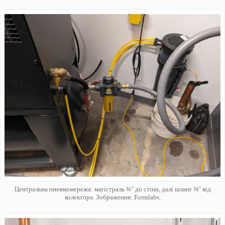
Центральна пневмомережа: магістраль ¾" до стіни, далі шланг ⅜" від
колектора. Зображення: Formlabs.