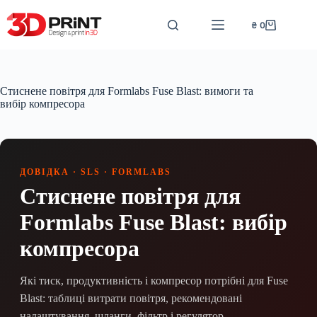
Перейти
до
₴
0
Кошик
вмісту
Стиснене повітря для Formlabs Fuse Blast: вимоги та
вибір компресора
ДОВІДКА · SLS · FORMLABS
Стиснене повітря для
Formlabs Fuse Blast: вибір
компресора
Які тиск, продуктивність і компресор потрібні для Fuse
Blast: таблиці витрати повітря, рекомендовані
налаштування, шланги, фільтр і регулятор.