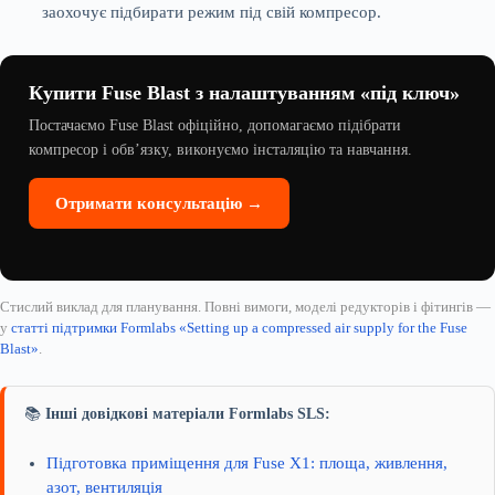
заохочує підбирати режим під свій компресор.
Купити Fuse Blast з налаштуванням «під ключ»
Постачаємо Fuse Blast офіційно, допомагаємо підібрати
компресор і обв’язку, виконуємо інсталяцію та навчання.
Отримати консультацію →
Стислий виклад для планування. Повні вимоги, моделі редукторів і фітингів —
у
статті підтримки Formlabs «Setting up a compressed air supply for the Fuse
Blast»
.
📚
Інші довідкові матеріали Formlabs SLS:
Підготовка приміщення для Fuse X1: площа, живлення,
азот, вентиляція