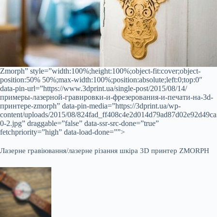
Zmorph” style=”width:100%;height:100%;object-fit:cover;object-
position:50% 50%;max-width:100%;position:absolute;left:0;top:0″
data-pin-url=”https://www.3dprint.ua/single-post/2015/08/14/
примеры-лазерной-гравировки-и-фрезерования-и-печати-на-3d-
принтере-zmorph” data-pin-media=”https://3dprint.ua/wp-
content/uploads/2015/08/824fad_ff408c4e2d014d79ad87d02e92d49ca
0-2.jpg” draggable=”false” data-ssr-src-done=”true”
fetchpriority=”high” data-load-done=””>
Лазерне гравіювання/лазерне різання шкіра 3D принтер ZMORPH