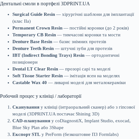
Дентальні смоли в портфелі 3DPRINT.UA
Surgical Guide Resin
— хірургічні шаблони для імплантації
(клас IIa)
Permanent Crown Resin
— постійні коронки (до 2 років)
Temporary CB Resin
— тимчасові коронки та мости
Denture Base Resin
— базис знімних протезів
Denture Teeth Resin
— штучні зуби для протезів
IBT (Indirect Bonding Trays) Resin
— ортодонтичні
позиціонери
Dental LT Clear Resin
— прозорі capi та моделі
Soft Tissue Starter Resin
— імітація ясен на моделях
Castable Wax 40
— ливарні моделі для металокераміки
Робочий процес у клініці / лабораторії
Сканування
у клініці (інтраоральний сканер) або з гіпсової
моделі (3DPRINT.UA постачає Shining 3D)
CAD-планування
у coDiagnostiX, Implant Studio, exocad,
Blue Sky Plan або 3Shape
Експорт STL
у PreForm (безкоштовне ПЗ Formlabs)