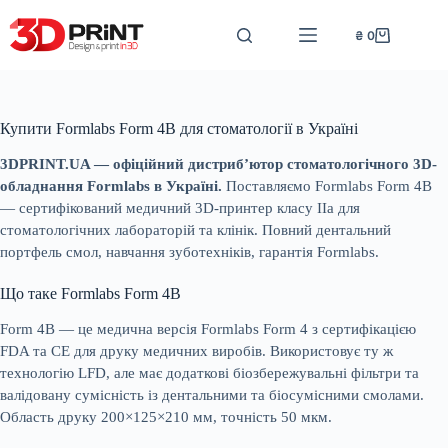
Перейти
до
₴
0
Кошик
вмісту
Купити Formlabs Form 4B для стоматології в Україні
3DPRINT.UA — офіційний дистриб’ютор стоматологічного 3D-
обладнання Formlabs в Україні.
Поставляємо Formlabs Form 4B
— сертифікований медичний 3D-принтер класу IIa для
стоматологічних лабораторій та клінік. Повний дентальний
портфель смол, навчання зуботехніків, гарантія Formlabs.
Що таке Formlabs Form 4B
Form 4B — це медична версія Formlabs Form 4 з сертифікацією
FDA та СE для друку медичних виробів. Використовує ту ж
технологію LFD, але має додаткові біозбережувальні фільтри та
валідовану сумісність із дентальними та біосумісними смолами.
Область друку 200×125×210 мм, точність 50 мкм.