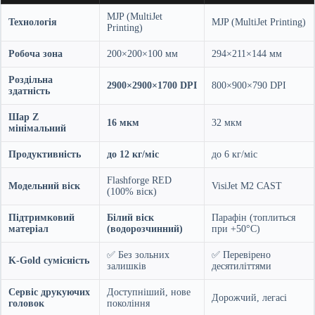
MJP (MultiJet
Технологія
MJP (MultiJet Printing)
Printing)
Робоча зона
200×200×100 мм
294×211×144 мм
Роздільна
2900×2900×1700 DPI
800×900×790 DPI
здатність
Шар Z
16 мкм
32 мкм
мінімальний
Продуктивність
до 12 кг/міс
до 6 кг/міс
Flashforge RED
Модельний віск
VisiJet M2 CAST
(100% віск)
Підтримковий
Білий віск
Парафін (топлиться
матеріал
(водорозчинний)
при +50°C)
✅ Без зольних
✅ Перевірено
K-Gold сумісність
залишків
десятиліттями
Сервіс друкуючих
Доступніший, нове
Дорожчий, легасі
головок
покоління