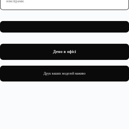
ювелірами.
Демо в офісі
Друк ваших моделей наживо