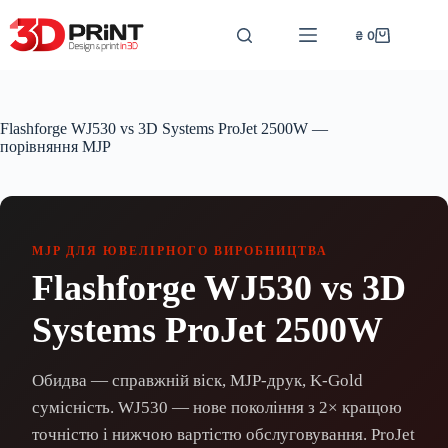
Перейти
до
₴
0
Кошик
вмісту
Flashforge WJ530 vs 3D Systems ProJet 2500W —
порівняння MJP
MJP ДЛЯ ЮВЕЛІРНОГО ВИРОБНИЦТВА
Flashforge WJ530 vs 3D
Systems ProJet 2500W
Обидва — справжній віск, MJP-друк, K-Gold
сумісність. WJ530 — нове покоління з 2× кращою
точністю і нижчою вартістю обслуговування. ProJet