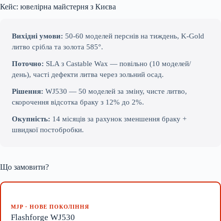
Кейс: ювелірна майстерня з Києва
Вихідні умови:
50-60 моделей перснів на тиждень, K-Gold
литво срібла та золота 585°.
Поточно:
SLA з Castable Wax — повільно (10 моделей/
день), часті дефекти литва через зольний осад.
Рішення:
WJ530 — 50 моделей за зміну, чисте литво,
скорочення відсотка браку з 12% до 2%.
Окупність:
14 місяців за рахунок зменшення браку +
швидкої постобробки.
Що замовити?
MJP · НОВЕ ПОКОЛІННЯ
Flashforge WJ530