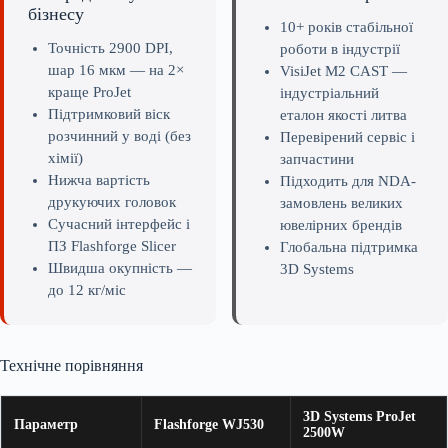
бізнесу
10+ років стабільної
Точність 2900 DPI,
роботи в індустрії
шар 16 мкм — на 2×
VisiJet M2 CAST —
краще ProJet
індустріальний
Підтримковий віск
еталон якості литва
розчинний у воді (без
Перевірений сервіс і
хімії)
запчастини
Нижча вартість
Підходить для NDA-
друкуючих головок
замовлень великих
Сучасний інтерфейс і
ювелірних брендів
ПЗ Flashforge Slicer
Глобальна підтримка
Швидша окупність —
3D Systems
до 12 кг/міс
Технічне порівняння
3D Systems ProJet
Параметр
Flashforge WJ530
2500W