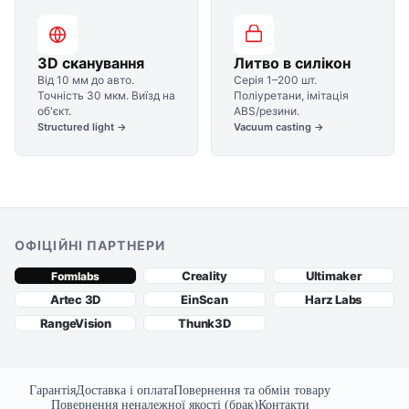
3D сканування
Литво в силікон
Від 10 мм до авто.
Серія 1–200 шт.
Точність 30 мкм. Виїзд на
Поліуретани, імітація
об'єкт.
ABS/резини.
Structured light →
Vacuum casting →
ОФІЦІЙНІ ПАРТНЕРИ
Creality
Ultimaker
Formlabs
Artec 3D
EinScan
Harz Labs
RangeVision
Thunk3D
Гарантія
Доставка і оплата
Повернення та обмін товару
Повернення неналежної якості (брак)
Контакти