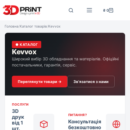
Перейти
до
₴
0
Кошик
вмісту
Головна
/
Каталог товарів
/
Kevvox
● КАТАЛОГ
Kevvox
Широкий вибір 3D обладнання та матеріалів. Офіційні
постачальники, гарантія, сервіс.
Переглянути товари →
Зв'язатися з нами
ПОСЛУГИ
3D
ПИТАННЯ?
друк
Консультація
від 1
безкоштовно
шт.