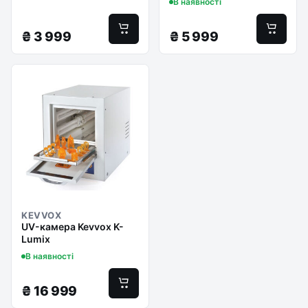
В наявності
₴
3 999
₴
5 999
KEVVOX
UV-камера Kevvox K-
Lumix
В наявності
₴
16 999