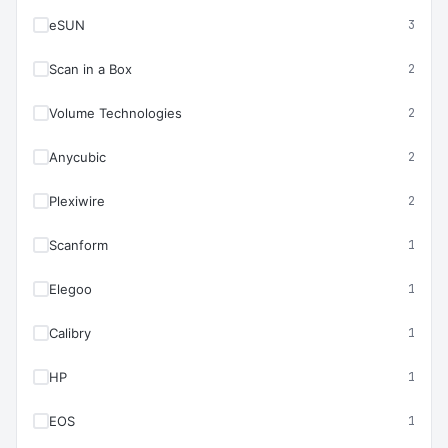
eSUN
3
Scan in a Box
2
Volume Technologies
2
Anycubic
2
Plexiwire
2
Scanform
1
Elegoo
1
Calibry
1
HP
1
EOS
1