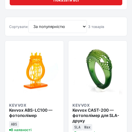
Показати всі
Сортувати:
3 товарів
KEVVOX
KEVVOX
Kevvox ABS-LC100 —
Kevvox CAST-200 —
фотополімер
фотополімер для SLA-
друку
ABS
SLA
Wax
В наявності