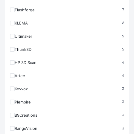
Flashforge
7
KLEMA
6
Ultimaker
5
Thunk3D
5
HP 3D Scan
4
Artec
4
Kevvox
3
Plempire
3
B9Creations
3
RangeVision
3