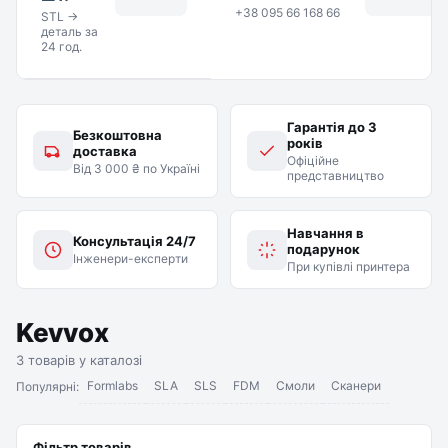
+38 095 66 168 66
STL →
деталь за
24 год.
Гарантія до 3
Безкоштовна
років
доставка
Офіційне
Від 3 000 ₴ по Україні
представництво
Навчання в
Консультація 24/7
подарунок
Інженери-експерти
При купівлі принтера
Kevvox
3 товарів у каталозі
Formlabs
SLA
SLS
FDM
Смоли
Сканери
Популярні:
Фільтр товарів