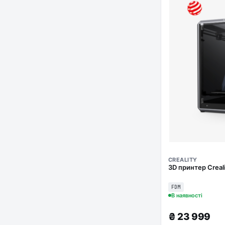
CREALITY
3D принтер Creal
FDM
В наявності
₴
23 999