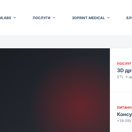
MLABS
ПОСЛУГИ
3DPRINT.MEDICAL
БЛ
ПОСЛУГ
3D дру
STL → де
ПИТАНН
Консу
+38 095 