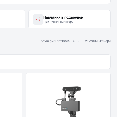
Навчання в подарунок
При купівлі принтера
Formlabs
SLA
SLS
FDM
Смоли
Сканери
Популярні: