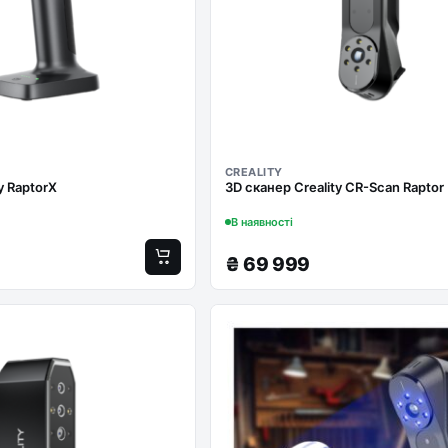
CREALITY
y RaptorX
3D сканер Creality CR-Scan Raptor
В наявності
₴
69 999