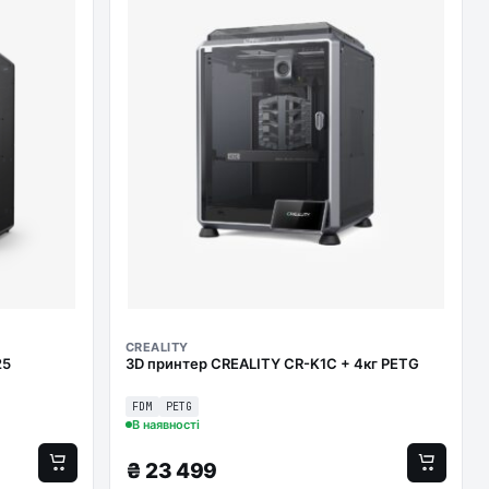
CREALITY
25
3D принтер CREALITY CR-K1C + 4кг PETG
FDM
PETG
В наявності
₴
23 499