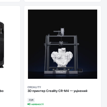
CREALITY
mbo
3D принтер Creality CR-M4 — уцінений
FDM
В наявності