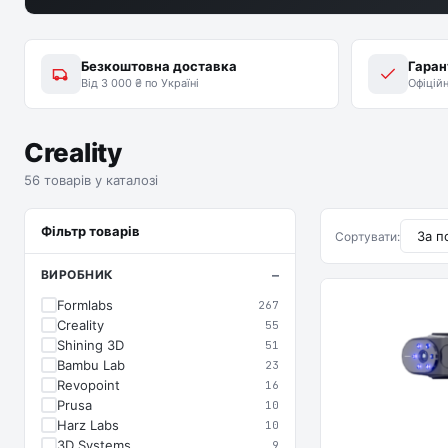
Безкоштовна доставка
Гаран
Від 3 000 ₴ по Україні
Офіцій
Creality
56 товарів у каталозі
Фільтр товарів
Сортувати:
ВИРОБНИК
Formlabs
267
Creality
55
Shining 3D
51
Bambu Lab
23
Revopoint
16
Prusa
10
Harz Labs
10
3D Systems
9