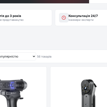
тія до 3 років
Консультація 24/7
не представництво
Інженери-експерти
56 товарів