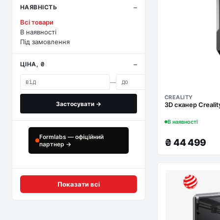
НАЯВНІСТЬ
Всі товари
В наявності
Під замовлення
ЦІНА, ₴
—
CREALITY
Застосувати →
3D сканер Crealit
В наявності
Formlabs — офіційний
₴
44 499
партнер →
Показати всі