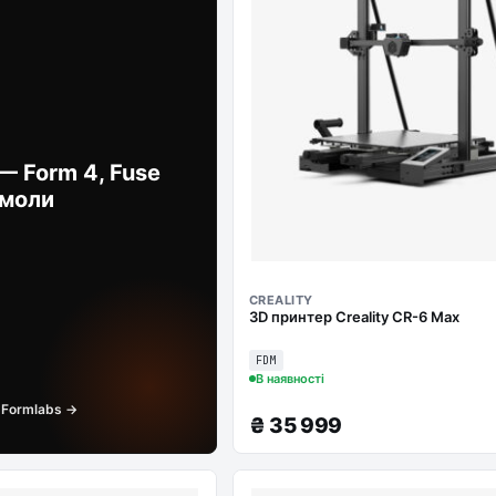
— Form 4, Fuse
смоли
CREALITY
3D принтер Creality CR-6 Max
FDM
В наявності
 Formlabs →
₴
35 999