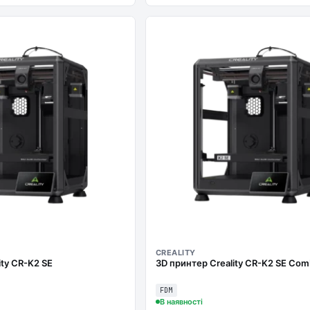
CREALITY
ity CR-K2 SE
3D принтер Creality CR-K2 SE Co
FDM
В наявності