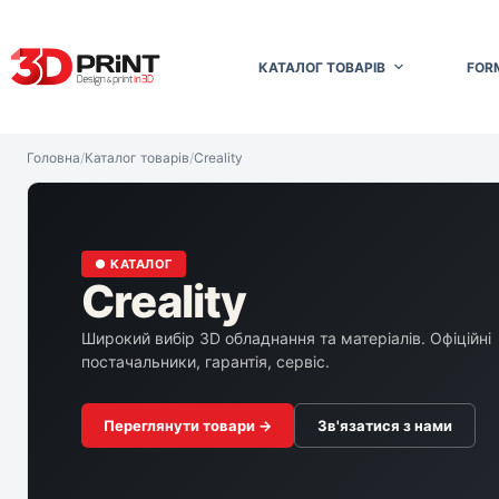
Перейти
до
вмісту
КАТАЛОГ ТОВАРІВ
FOR
Головна
/
Каталог товарів
/
Creality
● КАТАЛОГ
Creality
Широкий вибір 3D обладнання та матеріалів. Офіційні
постачальники, гарантія, сервіс.
Переглянути товари →
Зв'язатися з нами