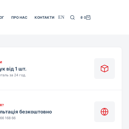
EN
ОГ
ПРО НАС
КОНТАКТИ
₴
0
Кошик
И
к від 1 шт.
таль за 24 год.
Я?
льтація безкоштовно
66 168 66