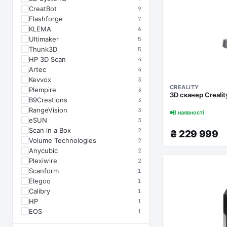
CreatBot
9
Flashforge
7
KLEMA
6
Ultimaker
5
Thunk3D
5
HP 3D Scan
4
Artec
4
Kevvox
3
CREALITY
Plempire
3
3D сканер Crealit
B9Creations
3
RangeVision
3
В наявності
eSUN
3
Scan in a Box
2
₴
229 999
Volume Technologies
2
Anycubic
2
Plexiwire
2
Scanform
1
Elegoo
1
Calibry
1
HP
1
EOS
1