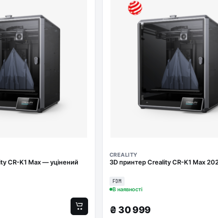
CREALITY
ity CR-K1 Max — уцінений
3D принтер Creality CR-K1 Max 20
FDM
В наявності
₴
30 999