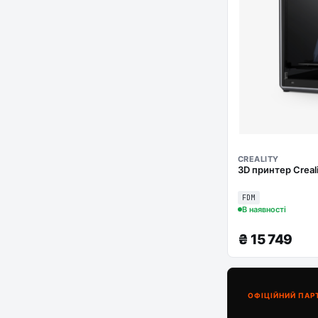
CREALITY
3D принтер Creal
FDM
В наявності
₴
15 749
ОФІЦІЙНИЙ ПАР