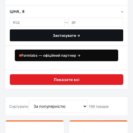
ЦІНА, ₴
—
Застосувати →
Formlabs — офіційний партнер →
Показати всі
Сортувати:
199 товарів