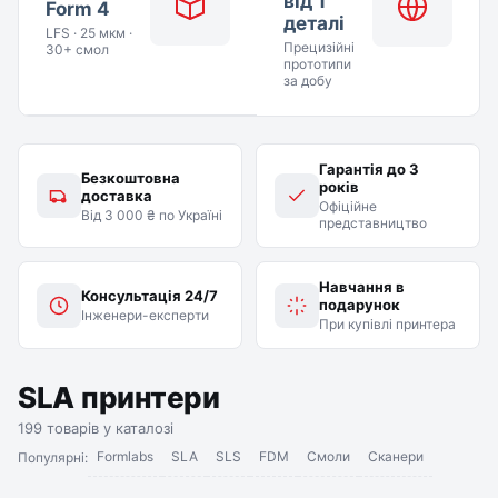
від 1
Form 4
деталі
LFS · 25 мкм ·
Прецизійні
30+ смол
прототипи
за добу
Гарантія до 3
Безкоштовна
років
доставка
Офіційне
Від 3 000 ₴ по Україні
представництво
Навчання в
Консультація 24/7
подарунок
Інженери-експерти
При купівлі принтера
SLA принтери
199 товарів у каталозі
Formlabs
SLA
SLS
FDM
Смоли
Сканери
Популярні: