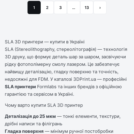
1
2
3
…
13
›
SLA 3D принтери — купити в Україні
SLA (Stereolithography, стереолітографія) — технологія
3D друку, що формує деталь шар за шаром, засвічуючи
рідку фотополімерну смолу лазером. Це забезпечує
найвищу деталізацію, гладку поверхню та точність,
недосяжні для FDM. У каталозі 3DPrint.ua — професійні
SLA принтери
Formlabs та інших брендів з офіційною
гарантією та сервісом в Україні.
Чому варто купити SLA 3D принтер
Деталізація до 25 мкм
— тонкі елементи, текстури,
дрібні написи та філігрань
Гладка поверхня
— мінімум ручної постобробки