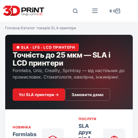
Перейти
до
₴
0
Кошик
вмісту
Головна
/
Каталог товарів
/
SLA принтери
● SLA · LFS · LCD ПРИНТЕРИ
Точність до 25 мкм — SLA і
LCD принтери
Formlabs, Uniz, Creality, Sprintray — від настільних до
промислових. Стоматологія, ювелірна, інжиніринг.
Усі SLA принтери →
Замовити демо
ПОСЛУГИ
SLA
НОВИНКА
друк
Formlabs