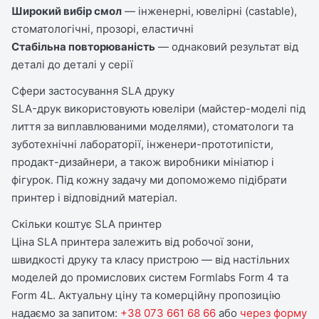
Широкий вибір смол
— інженерні, ювелірні (castable),
стоматологічні, прозорі, еластичні
Стабільна повторюваність
— однаковий результат від
деталі до деталі у серії
Сфери застосування SLA друку
SLA-друк використовують ювеліри (майстер-моделі під
лиття за виплавлюваними моделями), стоматологи та
зуботехнічні лабораторії, інженери-прототипісти,
продакт-дизайнери, а також виробники мініатюр і
фігурок. Під кожну задачу ми допоможемо підібрати
принтер і відповідний матеріал.
Скільки коштує SLA принтер
Ціна SLA принтера залежить від робочої зони,
швидкості друку та класу пристрою — від настільних
моделей до промислових систем Formlabs Form 4 та
Form 4L. Актуальну ціну та комерційну пропозицію
надаємо за запитом:
+38 073 661 68 66
або
через форму