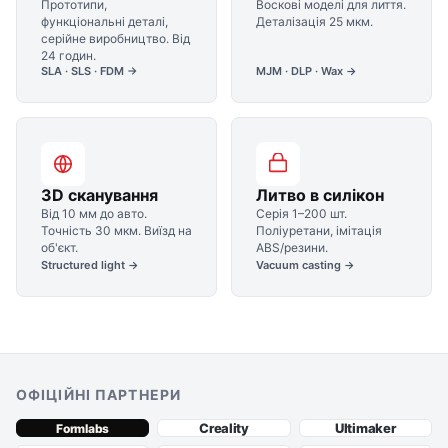
Прототипи,
Воскові моделі для лиття.
функціональні деталі,
Деталізація 25 мкм.
серійне виробництво. Від
24 годин.
SLA · SLS · FDM →
MJM · DLP · Wax →
3D сканування
Литво в силікон
Від 10 мм до авто.
Серія 1–200 шт.
Точність 30 мкм. Виїзд на
Поліуретани, імітація
об'єкт.
ABS/резини.
Structured light →
Vacuum casting →
ОФІЦІЙНІ ПАРТНЕРИ
Creality
Ultimaker
Formlabs