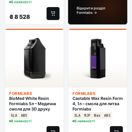
В наявності
Відкрити розділ
Formlabs →
₴
8 528
FORMLABS
FORMLABS
BioMed White Resin
Castable Wax Resin Form
Formlabs 5л – Медична
4, 1л – смола для литва
смола для 3D друку
Formlabs
SLA
ABS
SLA
MJP
Wax
ABS
В наявності
В наявності