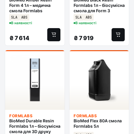
Form 4 1л – медична
Formlabs 1л – біосумісна
смола Formlabs
смола для Form 3
SLA
ABS
SLA
ABS
В наявності
В наявності
₴
7 614
₴
7 919
FORMLABS
FORMLABS
BioMed Durable Resin
BioMed Flex 80A смола
Formlabs 1л – біосумісна
Formlabs 5л
смола для 3D друку