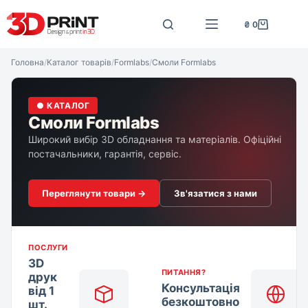
Перейти
до
₴
0
Кошик
вмісту
Головна
/
Каталог товарів
/
Formlabs
/
Смоли Formlabs
● КАТАЛОГ
Смоли Formlabs
Широкий вибір 3D обладнання та матеріалів. Офіційні
постачальники, гарантія, сервіс.
Переглянути товари →
Зв'язатися з нами
ПОСЛУГИ
3D
ПИТАННЯ?
друк
Консультація
від 1
безкоштовно
шт.