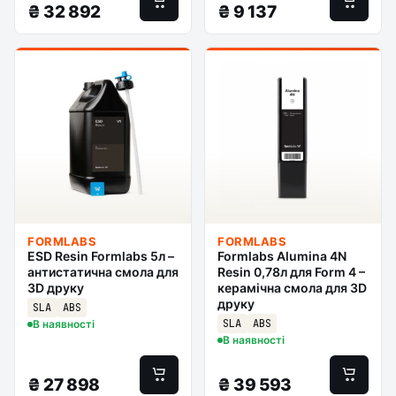
₴
32 892
₴
9 137
FORMLABS
FORMLABS
ESD Resin Formlabs 5л –
Formlabs Alumina 4N
антистатична смола для
Resin 0,78л для Form 4 –
3D друку
керамічна смола для 3D
друку
SLA
ABS
SLA
ABS
В наявності
В наявності
₴
27 898
₴
39 593