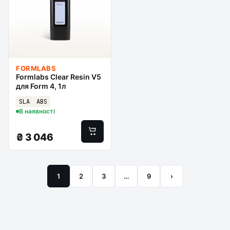
FORMLABS
Formlabs Clear Resin V5
для Form 4, 1л
SLA
ABS
В наявності
₴
3 046
1
2
3
…
9
›