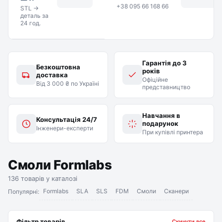
+38 095 66 168 66
STL →
деталь за
24 год.
Гарантія до 3
Безкоштовна
років
доставка
Офіційне
Від 3 000 ₴ по Україні
представництво
Навчання в
Консультація 24/7
подарунок
Інженери-експерти
При купівлі принтера
Смоли Formlabs
136 товарів у каталозі
Formlabs
SLA
SLS
FDM
Смоли
Сканери
Популярні:
Фільтр товарів
Скинути все