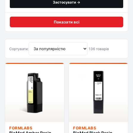
Застосувати →
Показати всі
Сортувати:
136 товарів
FORMLABS
FORMLABS
BioMed Amber Resin
BioMed Black Resin