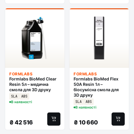
FORMLABS
FORMLABS
Formlabs BioMed Clear
Formlabs BioMed Flex
Resin 5л – медична
50A Resin 1л –
смола для 3D друку
біосумісна смола для
3D друку
SLA
ABS
SLA
ABS
В наявності
В наявності
₴
42 516
₴
10 660