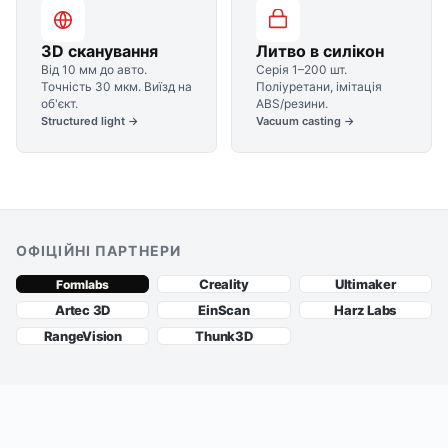
3D сканування
Литво в силікон
Від 10 мм до авто.
Серія 1–200 шт.
Точність 30 мкм. Виїзд на
Поліуретани, імітація
об'єкт.
ABS/резини.
Structured light →
Vacuum casting →
ОФІЦІЙНІ ПАРТНЕРИ
Creality
Ultimaker
Formlabs
Artec 3D
EinScan
Harz Labs
RangeVision
Thunk3D