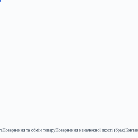
та
Повернення та обмін товару
Повернення неналежної якості (брак)
Конта