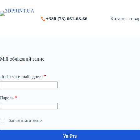
Перейти
до
вмісту
Каталог товар
+380 (73) 661-68-66
Мій обліковий запис
Обов’язкове
Логін чи e-mail адреса
*
Обов’язкове
Пароль
*
Запам'ятати мене
Увійти